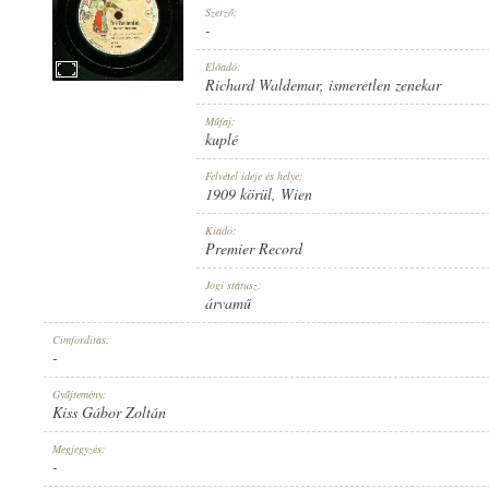
Szerző:
-
Előadó:
Richard Waldemar
,
ismeretlen zenekar
1909 KÖRÜL
Műfaj:
MEGJELENÉS IDEJE:
kuplé
Felvétel ideje és helye:
1909 körül
, Wien
Kiadó:
Premier Record
PREMIER RECORD
Jogi státusz:
KIADÓ:
árvamű
Címfordítás:
-
Gyűjtemény:
Kiss Gábor Zoltán
6508
Megjegyzés:
LEMEZSZÁM:
-