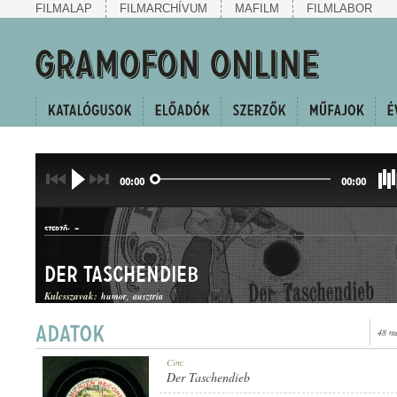
FILMALAP
FILMARCHÍVUM
MAFILM
FILMLABOR
00:00
00:00
-
SZERZŐ:
Der Taschendieb
Kulcsszavak:
humor
ausztria
48 m
KUPLÉ
Cím:
MŰFAJ:
Der Taschendieb