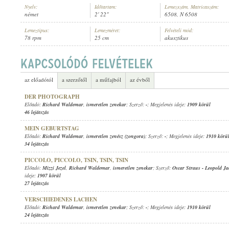
Nyelv:
Időtartam:
Lemezszám, Matricaszám:
német
2' 22"
6508, N 6508
Lemeztípus:
Lemezméret:
Felvételi mód:
78 rpm
25 cm
akusztikus
RICHARD WALDEMAR
,
ISMERETLEN ZENEKAR
ELŐADÓ:
az előadótól
a szerzőtől
a műfajból
az évből
DER PHOTOGRAPH
Előadó:
Richard Waldemar
,
ismeretlen zenekar
; Szerző:
-
; Megjelenés ideje:
1909 körül
46 lejátszás
MEIN GEBURTSTAG
Előadó:
Richard Waldemar
,
ismeretlen zenész (zongora)
; Szerző:
-
; Megjelenés ideje:
1910 körü
34 lejátszás
PICCOLO, PICCOLO, TSIN, TSIN, TSIN
Előadó:
Mizzi Jezel
,
Richard Waldemar
,
ismeretlen zenekar
; Szerző:
Oscar Straus
-
Leopold Ja
ideje:
1907 körül
27 lejátszás
VERSCHIEDENES LACHEN
Előadó:
Richard Waldemar
,
ismeretlen zenekar
; Szerző:
-
; Megjelenés ideje:
1910 körül
24 lejátszás