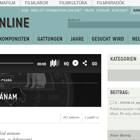
MAFILM
FILMLABOR
FILMKULTÚRA
FILMHIRADÓK
RSS
WAS IST GRAMOFON ONLINE?
HILFE
FORUM
KONTAKT
AN
Hören Sie zu!
Suchwort:
Machen Sie mit!
Reden Sie mit!
Empfehlen Sie
weiter!
HQ
GO
00:00
 CSABA
tánam
1
- 2010-08-24,
pip
Politikai üzenete vo
tiltani. De még sike
447 Anhören
2 gefällt es
 köd utánam
Neuer Beitrag
zem, se dohányom)