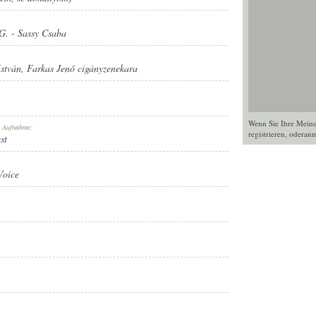
G.
-
Sassy Csaba
stván
,
Farkas Jenő cigányzenekara
Wenn Sie Ihre Mein
r Aufnahme:
registrieren
, oder
anm
st
Voice