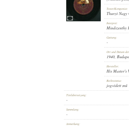
Texter/Komponist:
Thurzó Nagy 
Interpret:
Mindszenthy I
1940
ERSCHEINUNGSJAHR:
Gattung:
-
Ort und Datum de
1940
, Budape
Hersteller:
His Master's 
HIS MASTER'S VOICE
HERSTELLER:
Rechtsstatus:
jogvédett mű
Titelübersetzung:
-
Sammlung:
-
HU 308
PLATTENAUFNAHME:
Anmerkung:
-