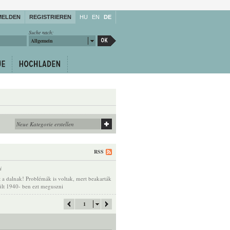
MELDEN
REGISTRIEREN
HU
EN
DE
Suche nach:
Allgemein
RSS
i
lt a dalnak! Problémák is voltak, mert beakarták
rült 1940- ben ezt meguszni
1