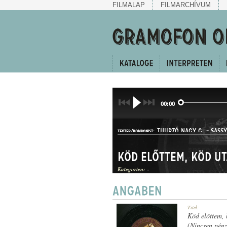
FILMALAP
FILMARCHÍVUM
00:00
THURZÓ NAGY G.
-
SASSY
TEXTER/KOMPONIST:
Köd előttem, köd u
Kategorien:
-
Titel:
GATTUNG:
Köd előttem,
(Nincsen pén