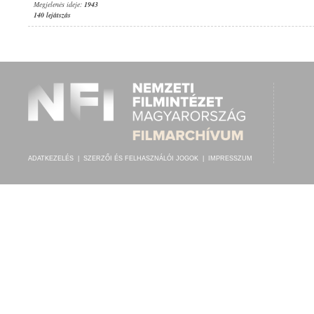
Megjelenés ideje:
1943
140 lejátszás
ADATKEZELÉS
|
SZERZŐI ÉS FELHASZNÁLÓI JOGOK
|
IMPRESSZUM