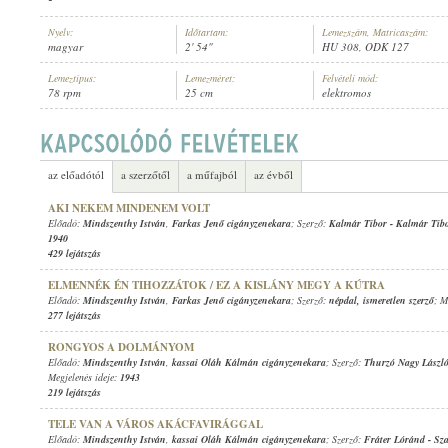
Nyelv:
Időtartam:
Lemezszám, Matricaszám:
magyar
2' 54"
HU 308, ODK 127
Lemeztípus:
Lemezméret:
Felvételi mód:
78 rpm
25 cm
elektromos
MINDSZENTHY ISTVÁN
,
FARKAS JENŐ CIGÁNYZENEKARA
ELŐADÓ:
az előadótól
a szerzőtől
a műfajból
az évből
AKI NEKEM MINDENEM VOLT
Előadó:
Mindszenthy István
,
Farkas Jenő cigányzenekara
; Szerző:
Kalmár Tibor
-
Kalmár Tib
1940
429 lejátszás
ELMENNÉK ÉN TIHOZZÁTOK / EZ A KISLÁNY MEGY A KÚTRA
Előadó:
Mindszenthy István
,
Farkas Jenő cigányzenekara
; Szerző:
népdal
,
ismeretlen szerző
; M
277 lejátszás
RONGYOS A DOLMÁNYOM
Előadó:
Mindszenthy István
,
kassai Oláh Kálmán cigányzenekara
; Szerző:
Thurzó Nagy Lászl
Megjelenés ideje:
1943
219 lejátszás
TELE VAN A VÁROS AKÁCFAVIRÁGGAL
Előadó:
Mindszenthy István
,
kassai Oláh Kálmán cigányzenekara
; Szerző:
Fráter Lóránd
-
Sza