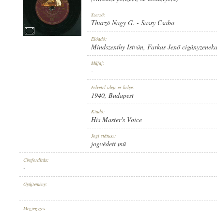
Szerző:
Thurzó Nagy G.
-
Sassy Csaba
Előadó:
Mindszenthy István
,
Farkas Jenő cigányzenek
1940
MEGJELENÉS IDEJE:
Műfaj:
-
Felvétel ideje és helye:
1940
, Budapest
Kiadó:
His Master's Voice
HIS MASTER'S VOICE
KIADÓ:
Jogi státusz:
jogvédett mű
Címfordítás:
-
Gyűjtemény:
-
HU 308
LEMEZSZÁM:
Megjegyzés:
-