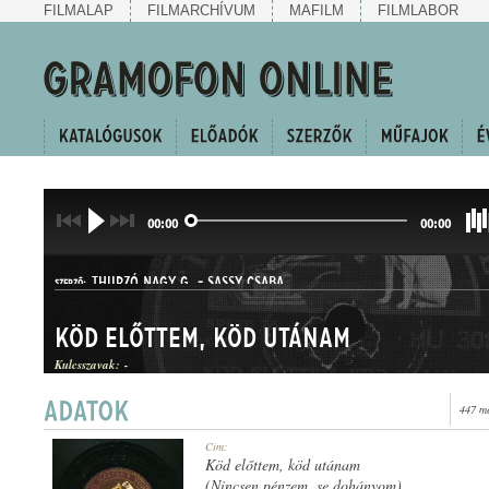
FILMALAP
FILMARCHÍVUM
MAFILM
FILMLABOR
00:00
00:00
THURZÓ NAGY G.
-
SASSY CSABA
SZERZŐ:
Köd előttem, köd utánam
Kulcsszavak:
-
447 me
Cím:
MŰFAJ:
Köd előttem, köd utánam
(Nincsen pénzem, se dohányom)