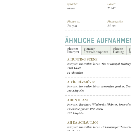
Sprache:
Dauer:
német
2' 54"
Plattentyp:
Plattengröße:
78 rpm
25 cm
ISMERETLEN KÓRUS
,
D' GRINZ
INTERPRET:
gleicher
gleicher
gleiche
g
Interpret
Texter/Komponist
Gattung
J
A HUNTING SCENE
Interpret:
ismeretlen kórus
,
The Municipal Militar
1903 körül
54 Abspielen
A VÍG RÉZMŰVES
Interpret:
ismeretlen kórus
,
ismeretlen zenekar
; Tex
358 Abspielen
ADON OLAM
Interpret:
Bernhard Wladowsky főkántor
,
ismeretle
Erscheinungsjahr:
1905 körül
165 Abspielen
AH DA SCHAU I JO!
Interpret:
ismeretlen kórus
,
D' Grinzinger
; Texter/