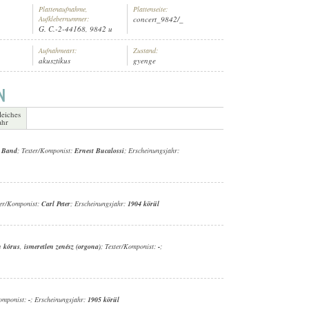
Plattenaufnahme,
Plattenseite:
Aufklebernummer:
concert_9842/_
G. C.-2-44168, 9842 u
Aufnahmeart:
Zustand:
akusztikus
gyenge
INGER
leiches
ahr
y Band
; Texter/Komponist:
Ernest Bucalossi
; Erscheinungsjahr:
ter/Komponist:
Carl Peter
; Erscheinungsjahr:
1904 körül
n kórus
,
ismeretlen zenész (orgona)
; Texter/Komponist:
-
;
Komponist:
-
; Erscheinungsjahr:
1905 körül