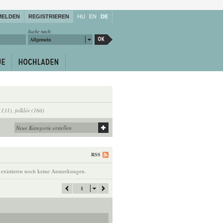
MELDEN
REGISTRIEREN
HU
EN
DE
Suche nach:
Allgemein
(131)
,
folklór (160)
RSS
 existieren noch keine Anmerkungen.
1