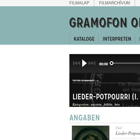
FILMALAP
FILMARCHÍVUM
00:00
-
TEXTER/KOMPONIST:
Lieder-Potpourri (I. 
Kategorien:
ausztria
folklór
bécs
DALEGYVELEG
Titel:
GATTUNG:
Lieder-Potpour