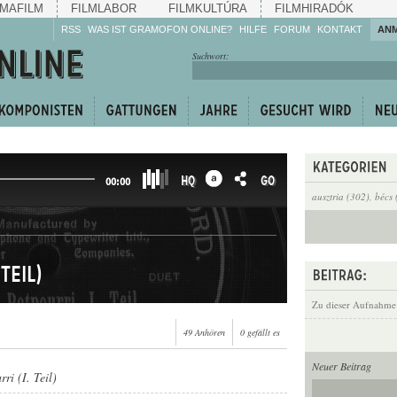
MAFILM
FILMLABOR
FILMKULTÚRA
FILMHIRADÓK
RSS
WAS IST GRAMOFON ONLINE?
HILFE
FORUM
KONTAKT
AN
Hören Sie zu!
Suchwort:
Machen Sie mit!
Reden Sie mit!
Empfehlen Sie
weiter!
HQ
GO
00:00
ausztria (302)
,
bécs 
Teil)
Zu dieser Aufnahme
49 Anhören
0 gefällt es
Neuer Beitrag
ri (I. Teil)