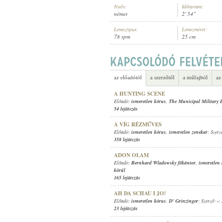
Nyelv:
Időtartam:
német
2' 54"
Lemeztípus:
Lemezméret:
78 rpm
25 cm
ISMERETLEN KÓRUS
,
D' GRINZIN
ELŐADÓ:
az előadótól
a szerzőtől
a műfajból
az
A HUNTING SCENE
Előadó:
ismeretlen kórus
,
The Municipal Military
54 lejátszás
A VÍG RÉZMŰVES
Előadó:
ismeretlen kórus
,
ismeretlen zenekar
; Szer
358 lejátszás
ADON OLAM
Előadó:
Bernhard Wladowsky főkántor
,
ismeretlen
körül
165 lejátszás
AH DA SCHAU I JO!
Előadó:
ismeretlen kórus
,
D' Grinzinger
; Szerző:
-
;
23 lejátszás