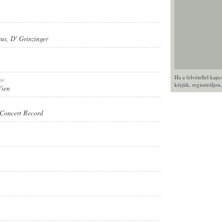
rus
,
D' Grinzinger
Ha a felvétellel kap
ye:
kérjük,
regisztráljon
Wien
Concert Record