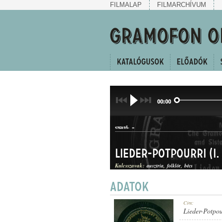
FILMALAP
FILMARCHÍVUM
00:00
-
SZERZŐ:
Lieder-Potpourri (I. 
Kulcsszavak:
ausztria
folklór
bécs
DALEGYVELEG
Cím:
MŰFAJ:
Lieder-Potpour