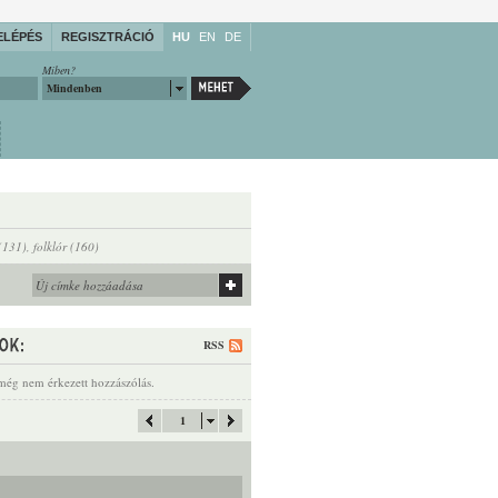
ELÉPÉS
REGISZTRÁCIÓ
HU
EN
DE
Miben?
Mindenben
(131)
,
folklór (160)
RSS
még nem érkezett hozzászólás.
1