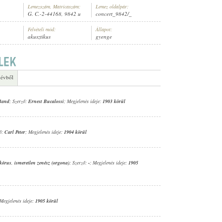
Lemezszám, Matricaszám:
Lemez oldalpár:
G. C.-2-44168, 9842 u
concert_9842/_
Felvételi mód:
Állapot:
akusztikus
gyenge
GER
 évből
 Band
; Szerző:
Ernest Bucalossi
; Megjelenés ideje:
1903 körül
ző:
Carl Peter
; Megjelenés ideje:
1904 körül
 kórus
,
ismeretlen zenész (orgona)
; Szerző:
-
; Megjelenés ideje:
1905
 Megjelenés ideje:
1905 körül