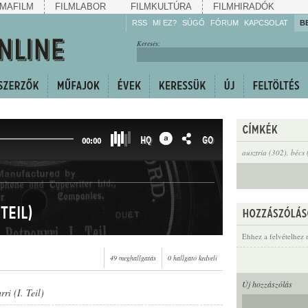
MAFILM
FILMLABOR
FILMKULTÚRA
FILMHIRADÓK
RSS
MI EZ?
SÚGÓ
FÓRUM
KAPCSOLAT
B
Hallgassa!
Keresés:
Gyarapítsa!
Kövesse!
Ossza meg!
HQ
GO
00:00
ausztria (302)
,
bécs 
Teil)
Ehhez a felvételhez 
49 meghallgatás
0 hallgató kedveli
Új hozzászólás
ri (I. Teil)