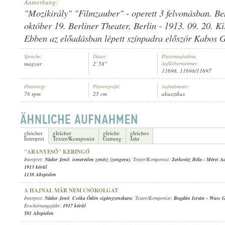
Anmerkung:
"Mozikirály" "Filmzauber" - operett 3 felvonásban. B
október 19. Berliner Theater, Berlin - 1913. 09. 20. Ki
Ebben az előadásban lépett színpadra először Kabos G
NÁDOR JENŐ
,
SOÓS MARGIT
,
ISMERETLEN ÉNEKKAR
,
ISMERETLE
Sprache:
Dauer:
Plattenaufnahme,
INTERPRET:
magyar
2' 58"
Aufklebernummer:
11698, 11698/11697
Plattentyp:
Plattengröße:
Aufnahmeart:
78 rpm
25 cm
akusztikus
gleicher
gleicher
gleiche
gleiches
Interpret
Texter/Komponist
Gattung
Jahr
"ARANYESŐ" KERINGŐ
Interpret:
Nádor Jenő
,
ismeretlen zenész (zongora)
; Texter/Komponist:
Zerkovitz Béla
-
Mérei Ad
1913 körül
1138 Abspielen
A HAJNAL MÁR NEM CSÓKOLGAT
Interpret:
Nádor Jenő
,
Csóka Ödön cigányzenekara
; Texter/Komponist:
Bogdán István
-
Wass G
Erscheinungsjahr:
1917 körül
581 Abspielen