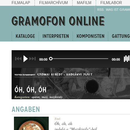
FILMALAP
FILMARCHÍVUM
MAFILM
FILMLABOR
RSS
WAS IST GRAM
00:00
00:00
SZIRMAI ALBERT
-
HARSÁNYI ZSOLT
TEXTER/KOMPONIST:
Óh, óh, óh
Kategorien:
operett
mozi
mozikirály
DUETT
Titel:
GATTUNG:
Óh, óh, óh
induló a "Mozikirály"-ból