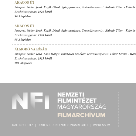
AKÁCOS ÚT
Interpret:
Nádor Jenő
,
Kozák Dávid cigányzenekara
; Texter/Komponist:
Kalmár Tibor
-
Kalmár 
Erscheinungsjahr:
1920 körül
96 Abspielen
AKÁCOS ÚT
Interpret:
Nádor Jenő
,
Kozák Dávid cigányzenekara
; Texter/Komponist:
Kalmár Tibor
-
Kalmár 
Erscheinungsjahr:
1920 körül
98 Abspielen
ÁLMODÓ VALÓSÁG
Interpret:
Nádor Jenő
,
Soós Margit
,
ismeretlen zenekar
; Texter/Komponist:
Lehár Ferenc
-
Hars
Erscheinungsjahr:
1913 körül
206 Abspielen
DATENSCHUTZ
|
URHEBER- UND NUTZUNGSRECHTE
|
IMPRESSUM