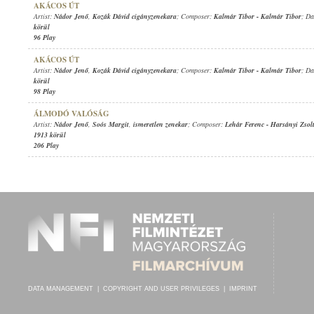
AKÁCOS ÚT
Artist:
Nádor Jenő
,
Kozák Dávid cigányzenekara
; Composer:
Kalmár Tibor
-
Kalmár Tibor
; Da
körül
96 Play
AKÁCOS ÚT
Artist:
Nádor Jenő
,
Kozák Dávid cigányzenekara
; Composer:
Kalmár Tibor
-
Kalmár Tibor
; Da
körül
98 Play
ÁLMODÓ VALÓSÁG
Artist:
Nádor Jenő
,
Soós Margit
,
ismeretlen zenekar
; Composer:
Lehár Ferenc
-
Harsányi Zsol
1913 körül
206 Play
DATA MANAGEMENT
|
COPYRIGHT AND USER PRIVILEGES
|
IMPRINT