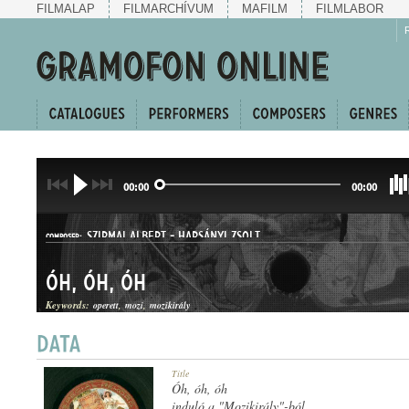
FILMALAP
FILMARCHÍVUM
MAFILM
FILMLABOR
00:00
00:00
SZIRMAI ALBERT
-
HARSÁNYI ZSOLT
COMPOSER:
Óh, óh, óh
Keywords:
operett
mozi
mozikirály
DUETT
Title
GENRE:
Óh, óh, óh
induló a "Mozikirály"-ból