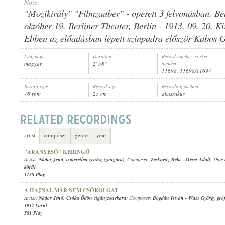
Note:
"Mozikirály" "Filmzauber" - operett 3 felvonásban. B
október 19. Berliner Theater, Berlin - 1913. 09. 20. Ki
Ebben az előadásban lépett színpadra először Kabos G
NÁDOR JENŐ
,
SOÓS MARGIT
,
ISMERETLEN ÉNEKKAR
,
ISMERETLEN 
Language:
Duration:
Record number, sticker
ARTIST:
magyar
2' 58"
number:
11698, 11698/11697
Record type:
Record size:
Recording method:
78 rpm
25 cm
akusztikus
artist
composer
genre
year
"ARANYESŐ" KERINGŐ
Artist:
Nádor Jenő
,
ismeretlen zenész (zongora)
; Composer:
Zerkovitz Béla
-
Mérei Adolf
; Date 
körül
1138 Play
A HAJNAL MÁR NEM CSÓKOLGAT
Artist:
Nádor Jenő
,
Csóka Ödön cigányzenekara
; Composer:
Bogdán István
-
Wass György gró
1917 körül
581 Play