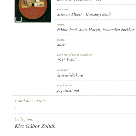
Composer:
Szirmai Albert
-
Harsányi Zsolt
Artist:
Nádor Jenő
,
Soós Margit
,
ismeretlen énekkar
1913 KÖRÜL
PUBLICATION:
Genre:
duett
Date and place of recording:
1913 körül
, -
Publisher:
Special-Rekord
SPECIAL-REKORD
PUBLISHER:
Legal status:
jogvédett mű
Translation of title:
-
Collection:
Kiss Gábor Zoltán
11698
RECORD NUMBER: