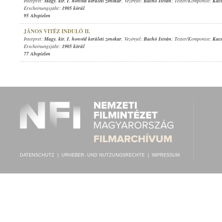
Interpret:
Magy. kir. I. honvéd kerületi zenekar
, Vezényel:
Bachó István
; Texter/Komponist:
Kac
Erscheinungsjahr:
1905 körül
95 Abspielen
JÁNOS VITÉZ INDULÓ II.
Interpret:
Magy. kir. I. honvéd kerületi zenekar
, Vezényel:
Bachó István
; Texter/Komponist:
Kac
Erscheinungsjahr:
1905 körül
77 Abspielen
DATENSCHUTZ
|
URHEBER- UND NUTZUNGSRECHTE
|
IMPRESSUM