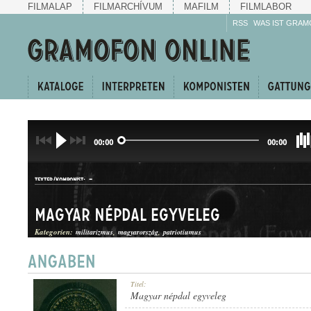
FILMALAP
FILMARCHÍVUM
MAFILM
FILMLABOR
RSS
WAS IST GRAM
00:00
00:00
-
TEXTER/KOMPONIST:
Magyar népdal egyveleg
Kategorien:
militarizmus
magyarország
patriotiumus
CSÁRDÁSEGYVELEG
Titel:
GATTUNG:
Magyar népdal egyveleg