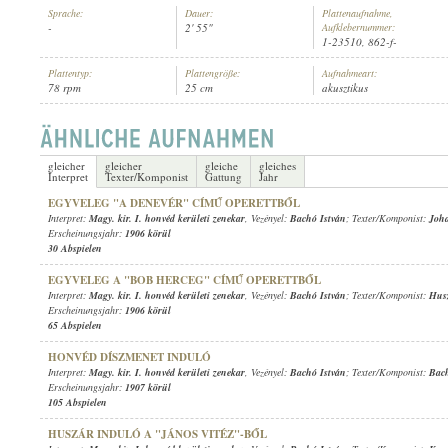
Sprache:
Dauer:
Plattenaufnahme,
-
2' 55"
Aufklebernummer:
1-23510, 862-f-
Plattentyp:
Plattengröße:
Aufnahmeart:
78 rpm
25 cm
akusztikus
MAGY. KIR. I. HONVÉD KERÜLETI ZENEKAR
, VEZÉNYEL:
BACHÓ I
INTERPRET:
gleicher
gleicher
gleiche
gleiches
Interpret
Texter/Komponist
Gattung
Jahr
EGYVELEG "A DENEVÉR" CÍMŰ OPERETTBŐL
Interpret:
Magy. kir. I. honvéd kerületi zenekar
, Vezényel:
Bachó István
; Texter/Komponist:
Joha
Erscheinungsjahr:
1906 körül
30 Abspielen
EGYVELEG A "BOB HERCEG" CÍMŰ OPERETTBŐL
Interpret:
Magy. kir. I. honvéd kerületi zenekar
, Vezényel:
Bachó István
; Texter/Komponist:
Hus
Erscheinungsjahr:
1906 körül
65 Abspielen
HONVÉD DÍSZMENET INDULÓ
Interpret:
Magy. kir. I. honvéd kerületi zenekar
, Vezényel:
Bachó István
; Texter/Komponist:
Bach
Erscheinungsjahr:
1907 körül
105 Abspielen
HUSZÁR INDULÓ A "JÁNOS VITÉZ"-BŐL