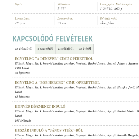
Nyelv:
Időtartam:
Lemezszám, Matricaszám:
-
2' 55"
1-23510, 862-f-
Lemeztípus:
Lemezméret:
Felvételi mód:
78 rpm
25 cm
akusztikus
MAGY. KIR. I. HONVÉD KERÜLETI ZENEKAR
, VEZÉNYEL:
BACHÓ IS
ELŐADÓ:
az előadótól
a szerzőtől
a műfajból
az évből
EGYVELEG "A DENEVÉR" CÍMŰ OPERETTBŐL
Előadó:
Magy. kir. I. honvéd kerületi zenekar
, Vezényel:
Bachó István
; Szerző:
Johann Strauss i
1906 körül
30 lejátszás
EGYVELEG A "BOB HERCEG" CÍMŰ OPERETTBŐL
Előadó:
Magy. kir. I. honvéd kerületi zenekar
, Vezényel:
Bachó István
; Szerző:
Huszka Jenő
; M
körül
65 lejátszás
HONVÉD DÍSZMENET INDULÓ
Előadó:
Magy. kir. I. honvéd kerületi zenekar
, Vezényel:
Bachó István
; Szerző:
Bachó István
; M
körül
105 lejátszás
HUSZÁR INDULÓ A "JÁNOS VITÉZ"-BŐL
Előadó:
Magy. kir. I. honvéd kerületi zenekar
, Vezényel:
Bachó István
; Szerző:
Kacsóh Pongrác