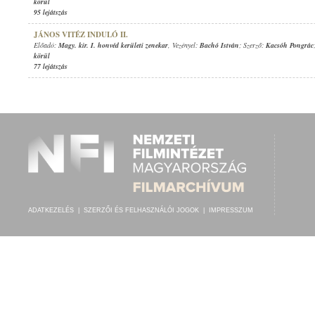
körül
95 lejátszás
JÁNOS VITÉZ INDULÓ II.
Előadó:
Magy. kir. I. honvéd kerületi zenekar
, Vezényel:
Bachó István
; Szerző:
Kacsóh Pongrác
körül
77 lejátszás
ADATKEZELÉS
|
SZERZŐI ÉS FELHASZNÁLÓI JOGOK
|
IMPRESSZUM