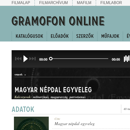
FILMALAP
FILMARCHÍVUM
MAFILM
FILMLABOR
00:00
00:00
-
SZERZŐ:
Magyar népdal egyveleg
Kulcsszavak:
militarizmus
magyarország
patriotiumus
40 m
CSÁRDÁSEGYVELEG
Cím:
MŰFAJ:
Magyar népdal egyveleg