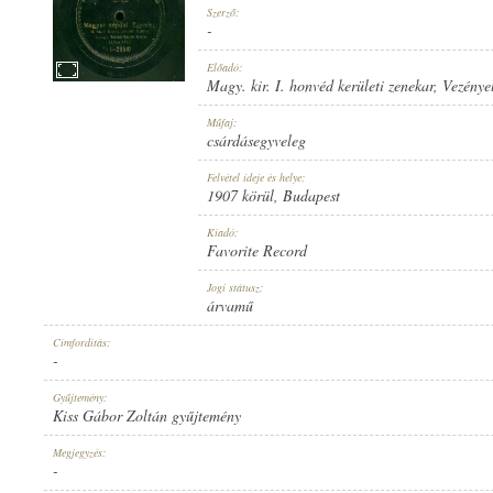
Szerző:
-
Előadó:
Magy. kir. I. honvéd kerületi zenekar
, Vezénye
1907 KÖRÜL
Műfaj:
MEGJELENÉS IDEJE:
csárdásegyveleg
Felvétel ideje és helye:
1907 körül
, Budapest
Kiadó:
Favorite Record
FAVORITE RECORD
Jogi státusz:
KIADÓ:
árvamű
Címfordítás:
-
Gyűjtemény:
Kiss Gábor Zoltán gyűjtemény
1-23510
Megjegyzés:
LEMEZSZÁM:
-