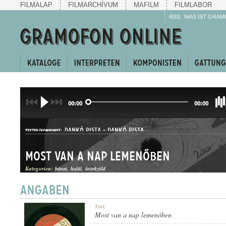
FILMALAP
FILMARCHÍVUM
MAFILM
FILMLABOR
RSS
WAS IST GRAM
00:00
00:00
DANKÓ PISTA
-
DANKÓ PISTA
TEXTER/KOMPONIST:
Most van a nap lemenőben
Kategorien:
bánat
halál
örörkzöld
HALLGATÓ
Titel:
GATTUNG:
Most van a nap lemenőben