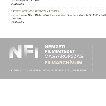
Erscheinungsjahr:
1905 körül
86 Abspielen
LEHULLOTT AZ ŐSZI RÓZSA LEVELE
Interpret:
Jászai Mimi
,
Márkus Alfréd (zongora)
; Texter/Komponist:
Kun László
-
Erdélyi Zolt
1907 körül
50 Abspielen
DATENSCHUTZ
|
URHEBER- UND NUTZUNGSRECHTE
|
IMPRESSUM