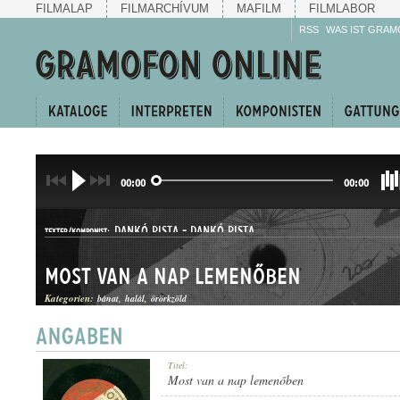
FILMALAP
FILMARCHÍVUM
MAFILM
FILMLABOR
RSS
WAS IST GRAM
00:00
00:00
DANKÓ PISTA
-
DANKÓ PISTA
TEXTER/KOMPONIST:
Most van a nap lemenőben
Kategorien:
bánat
halál
örörkzöld
HALLGATÓ
Titel:
GATTUNG:
Most van a nap lemenőben