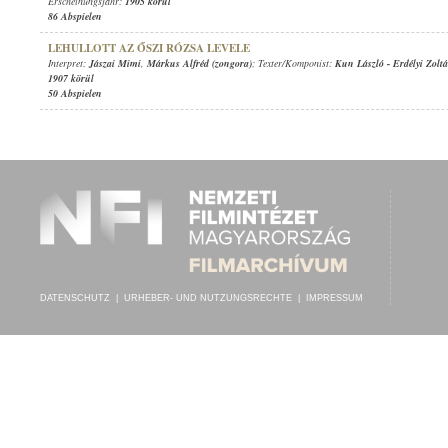
Erscheinungsjahr:
1905 körül
86 Abspielen
LEHULLOTT AZ ŐSZI RÓZSA LEVELE
Interpret:
Jászai Mimi
,
Márkus Alfréd (zongora)
; Texter/Komponist:
Kun László
-
Erdélyi Zolt
1907 körül
50 Abspielen
DATENSCHUTZ
|
URHEBER- UND NUTZUNGSRECHTE
|
IMPRESSUM