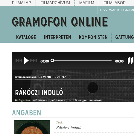
FILMALAP
FILMARCHÍVUM
MAFILM
FILMLABOR
RSS
WAS IST GRAM
00:00
00:00
HECTOR BERLIOZ
TEXTER/KOMPONIST:
Rákóczi induló
Kategorien:
militarizmus
patriotizmus
osztrák-magyar monarchia
INDULÓ
Titel:
GATTUNG:
Rákóczi induló