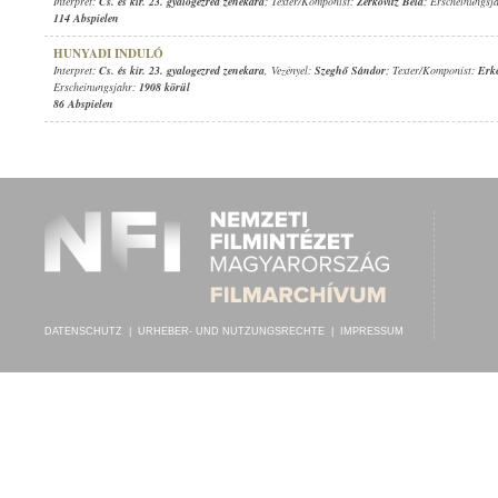
Interpret:
Cs. és kir. 23. gyalogezred zenekara
; Texter/Komponist:
Zerkovitz Béla
; Erscheinungsj
114 Abspielen
HUNYADI INDULÓ
Interpret:
Cs. és kir. 23. gyalogezred zenekara
, Vezényel:
Szeghő Sándor
; Texter/Komponist:
Erke
Erscheinungsjahr:
1908 körül
86 Abspielen
DATENSCHUTZ
|
URHEBER- UND NUTZUNGSRECHTE
|
IMPRESSUM