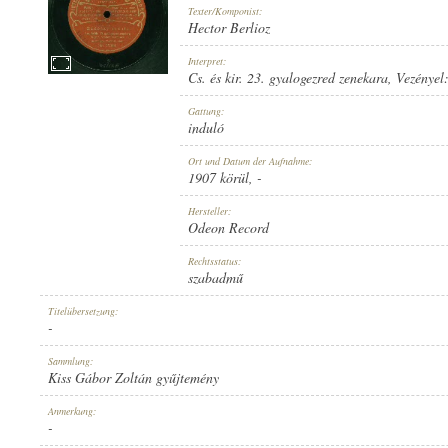
Texter/Komponist:
Hector Berlioz
Interpret:
Cs. és kir. 23. gyalogezred zenekara
, Vezényel
1907 KÖRÜL
Gattung:
ERSCHEINUNGSJAHR:
induló
Ort und Datum der Aufnahme:
1907 körül
, -
Hersteller:
Odeon Record
ODEON RECORD
Rechtsstatus:
HERSTELLER:
szabadmű
Titelübersetzung:
-
Sammlung:
Kiss Gábor Zoltán gyűjtemény
NO. 35344.
Anmerkung:
PLATTENAUFNAHME:
-