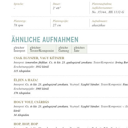
Sprache:
Dauer:
Plattenaufnahme,
-
2' 48"
Aufklebernummer:
No. 35344., HX 1132-G
Plattentyp:
Plattengröße:
Aufnahmeart:
78 rpm
27 cm
akusztikus
CS. ÉS KIR. 23. GYALOGEZRED ZENEKARA
, VEZÉNYEL:
SZEGHŐ S
INTERPRET:
gleicher
gleicher
gleiche
gleiches
Interpret
Texter/Komponist
Gattung
Jahr
CSAK EGYSZER, VAGY KÉTSZER
Interpret:
ismeretlen férfikar
,
Cs. és kir. 23. gyalogezred zenekara
; Texter/Komponist:
Irving Ber
Erscheinungsjahr:
1912 körül
115 Abspielen
ÉLJEN A HAZA!
Interpret:
Cs. és kir. 23. gyalogezred zenekara
, Vezényel:
Szeghő Sándor
; Texter/Komponist:
Faul
Erscheinungsjahr:
1905 körül
170 Abspielen
HOGY VOLT, CSÁRDÁS
Interpret:
Cs. és kir. 23. gyalogezred zenekara
, Vezényel:
Szeghő Sándor
; Texter/Komponist:
-
; E
körül
34 Abspielen
HOP, HOP, HOP