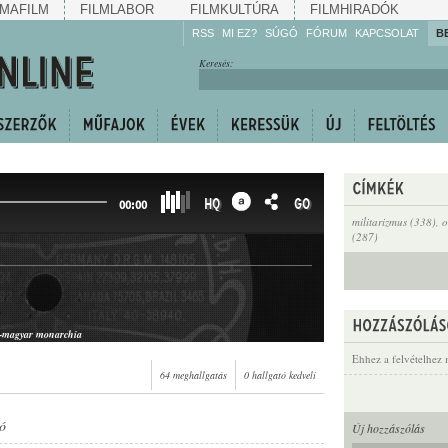
MAFILM
FILMLABOR
FILMKULTÚRA
FILMHIRADÓK
RSS
MI EZ?
SÚGÓ
FÓRUM
KAPCSOLAT
B
Hallgassa!
Keresés:
Gyarapítsa!
Kövesse!
Ossza meg!
HQ
GO
00:00
militarizmus (338)
,
o
(287)
k-magyar monarchia
Ehhez a felvételhez 
64 meghallgatás
0 hallgató kedveli
ó
Új hozzászólás