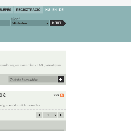
ELÉPÉS
REGISZTRÁCIÓ
HU
EN
DE
Miben?
Mindenben
sztrák-magyar monarchia (234)
,
patriotizmus
RSS
még nem érkezett hozzászólás.
1