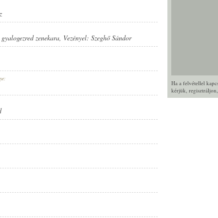
z
. gyalogezred zenekara
, Vezényel:
Szeghő Sándor
ye:
Ha a felvétellel kap
kérjük,
regisztráljon
d