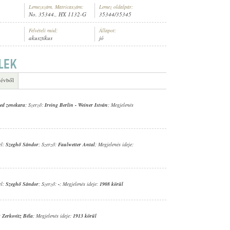
Lemezszám, Matricaszám:
Lemez oldalpár:
No. 35344., HX 1132-G
35344/35345
Felvételi mód:
Állapot:
akusztikus
jó
ZENEKARA
, VEZÉNYEL:
SZEGHŐ SÁNDOR
 évből
red zenekara
; Szerző:
Irving Berlin
-
Weiner István
; Megjelenés
el:
Szeghő Sándor
; Szerző:
Faulwetter Antal
; Megjelenés ideje:
el:
Szeghő Sándor
; Szerző:
-
; Megjelenés ideje:
1908 körül
:
Zerkovitz Béla
; Megjelenés ideje:
1913 körül