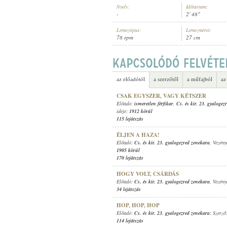
Nyelv:
Időtartam:
-
2' 48"
Lemeztípus:
Lemezméret:
78 rpm
27 cm
CS. ÉS KIR. 23. GYALOGEZRED 
ELŐADÓ:
az előadótól
a szerzőtől
a műfajból
az
CSAK EGYSZER, VAGY KÉTSZER
Előadó:
ismeretlen férfikar
,
Cs. és kir. 23. gyalogez
ideje:
1912 körül
115 lejátszás
ÉLJEN A HAZA!
Előadó:
Cs. és kir. 23. gyalogezred zenekara
, Vezény
1905 körül
170 lejátszás
HOGY VOLT, CSÁRDÁS
Előadó:
Cs. és kir. 23. gyalogezred zenekara
, Vezény
34 lejátszás
HOP, HOP, HOP
Előadó:
Cs. és kir. 23. gyalogezred zenekara
; Szerző
114 lejátszás