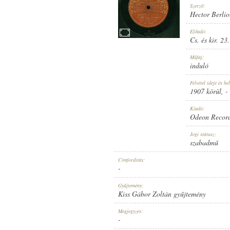
Szerző:
Hector Berlio
Előadó:
Cs. és kir. 23
1907 KÖRÜL
Műfaj:
MEGJELENÉS IDEJE:
induló
Felvétel ideje és hel
1907 körül
, -
Kiadó:
Odeon Recor
ODEON RECORD
Jogi státusz:
KIADÓ:
szabadmű
Címfordítás:
-
Gyűjtemény:
Kiss Gábor Zoltán gyűjtemény
NO. 35344.
Megjegyzés:
LEMEZSZÁM:
-