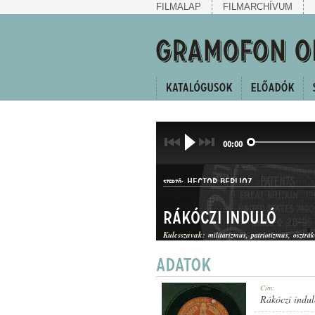
FILMALAP
FILMARCHÍVUM
00:00
HECTOR BERLIOZ
SZERZŐ:
Rákóczi induló
Kulcsszavak:
militarizmus
patriotizmus
osztrá
INDULÓ
Cím:
MŰFAJ:
Rákóczi indul