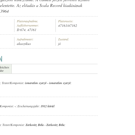
elentette. Az előadás a Scala Record kiadásának
53964
Plattenaufnahme,
Plattenseite:
Aufklebernummer:
47161/47162
D 674, 47161
Aufnahmeart:
Zustand:
akusztikus
jó
leiches
ahr
; Texter/Komponist:
ismeretlen szerző
-
ismeretlen szerző
;
r/Komponist:
-
; Erscheinungsjahr:
1912 körül
a
; Texter/Komponist:
Zerkovitz Béla
-
Zerkovitz Béla
;