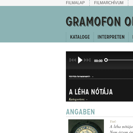
FILMALAP
FILMARCHÍVUM
00:00
-
TEXTER/KOMPONIST:
A léha nótája
Kategorien:
-
DAL
Titel:
GATTUNG:
A léha nótája
Nem érzem én