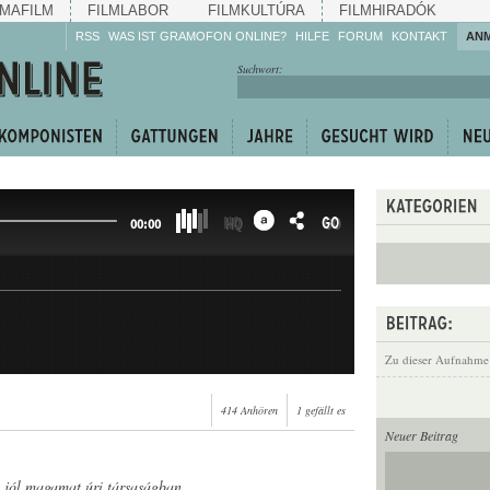
MAFILM
FILMLABOR
FILMKULTÚRA
FILMHIRADÓK
RSS
WAS IST GRAMOFON ONLINE?
HILFE
FORUM
KONTAKT
AN
Hören Sie zu!
Suchwort:
Machen Sie mit!
Reden Sie mit!
Empfehlen Sie
weiter!
HQ
GO
00:00
Zu dieser Aufnahme
414 Anhören
1 gefällt es
Neuer Beitrag
 jól magamat úri társaságban