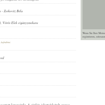
a
-
Zerkovitz Béla
ő
,
Vörös Elek cigányzenekara
Wenn Sie Ihre Mein
registrieren
, oder
anm
r Aufnahme:
ord
gasztott lemezcímke. A címkén jelzett felvételt azonos