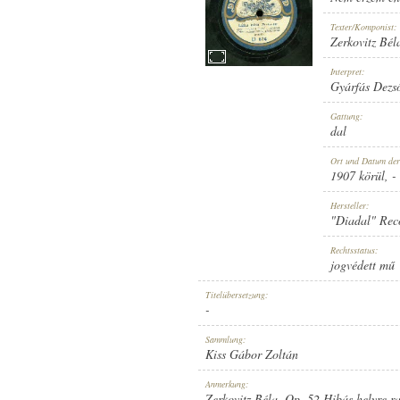
Texter/Komponist:
Zerkovitz Bél
Interpret:
Gyárfás Dezs
1907 KÖRÜL
ERSCHEINUNGSJAHR:
Gattung:
dal
Ort und Datum de
1907 körül
, -
Hersteller:
"Diadal" Rec
"DIADAL" RECORD
HERSTELLER:
Rechtsstatus:
jogvédett mű
Titelübersetzung:
-
Sammlung:
Kiss Gábor Zoltán
D 674
PLATTENAUFNAHME:
Anmerkung:
Zerkovitz Béla, Op. 52 Hibás helyre ra