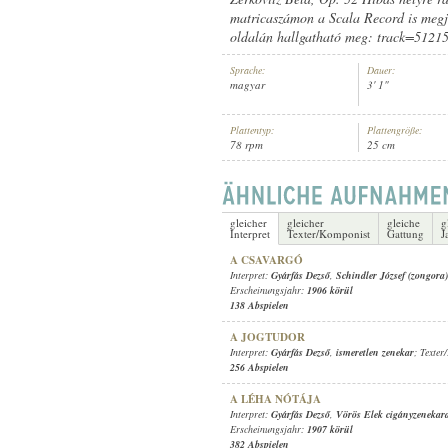
matricaszámon a Scala Record is megj
oldalán hallgatható meg: track=5121
Sprache:
Dauer:
magyar
3' 1"
INTERPRET:
Plattentyp:
Plattengröße:
78 rpm
25 cm
gleicher
gleicher
gleiche
g
Interpret
Texter/Komponist
Gattung
J
A CSAVARGÓ
Interpret:
Gyárfás Dezső
,
Schindler József (zongora)
Erscheinungsjahr:
1906 körül
138 Abspielen
A JOGTUDOR
Interpret:
Gyárfás Dezső
,
ismeretlen zenekar
; Texte
256 Abspielen
A LÉHA NÓTÁJA
Interpret:
Gyárfás Dezső
,
Vörös Elek cigányzenekar
Erscheinungsjahr:
1907 körül
382 Abspielen