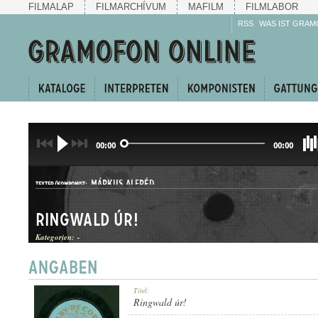
FILMALAP
FILMARCHÍVUM
MAFILM
FILMLABOR
RSS
WAS IST GRAM
00:00
00:00
MÁRKUS ALFRÉD
TEXTER/KOMPONIST:
Ringwald úr!
Kategorien:
-
KUPLÉ
Titel:
GATTUNG:
Ringwald úr!