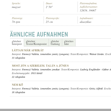
Sprache:
Dauer:
Plattenaufnahme,
magyar
2' 50"
Aufklebernummer:
12658, 39067
Plattentyp:
Plattengröße:
Aufnahmeart:
78 rpm
25 cm
akusztikus
FERENCZI VALÉRIA
,
ISMERETLEN ZENEKAR
INTERPRET:
gleicher
gleicher
gleiche
gleiches
Interpret
Texter/Komponist
Gattung
Jahr
LÁTTAM MÁR AFRIKÁT
Interpret:
Ferenczi Valéria
,
ismeretlen zenész (zongora)
; Texter/Komponist:
Weiner István
; Ersc
33 Abspielen
MOST JÖN A SZERELEM. TALÁN A JÚNIUS
Interpret:
Ferenczi Valéria
,
ismeretlen zenekar
; Texter/Komponist:
Ludwig Engländer
-
Gábor 
Erscheinungsjahr:
1911 körül
22 Abspielen
NEM KŐ
Interpret:
Ferenczi Valéria
,
ismeretlen zenész (zongora)
; Texter/Komponist:
Grósz Alfréd
; Ersch
18 Abspielen