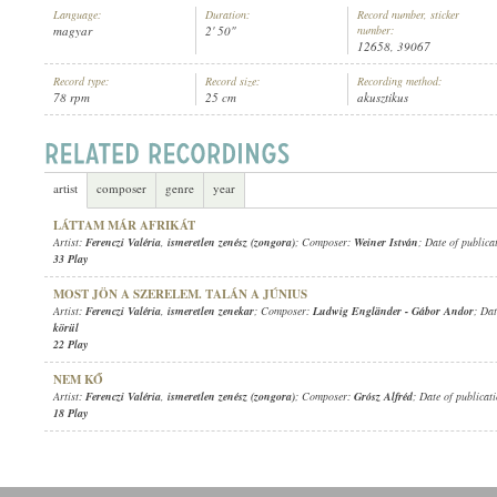
Language:
Duration:
Record number, sticker
magyar
2' 50"
number:
12658, 39067
Record type:
Record size:
Recording method:
78 rpm
25 cm
akusztikus
FERENCZI VALÉRIA
,
ISMERETLEN ZENEKAR
ARTIST:
artist
composer
genre
year
LÁTTAM MÁR AFRIKÁT
Artist:
Ferenczi Valéria
,
ismeretlen zenész (zongora)
; Composer:
Weiner István
; Date of publica
33 Play
MOST JÖN A SZERELEM. TALÁN A JÚNIUS
Artist:
Ferenczi Valéria
,
ismeretlen zenekar
; Composer:
Ludwig Engländer
-
Gábor Andor
; Dat
körül
22 Play
NEM KŐ
Artist:
Ferenczi Valéria
,
ismeretlen zenész (zongora)
; Composer:
Grósz Alfréd
; Date of publicat
18 Play