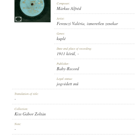
Composer:
Márkus Alfréd
Artist:
Ferenczi Valéria
,
ismeretlen zenekar
1911 KÖRÜL
Genre:
PUBLICATION:
kuplé
Date and place of recording:
1911 körül
, -
Publisher:
Baby-Record
BABY-RECORD
Legal status:
PUBLISHER:
jogvédett mű
Translation of title:
-
Collection:
Kiss Gábor Zoltán
12658
Note:
RECORD NUMBER:
-