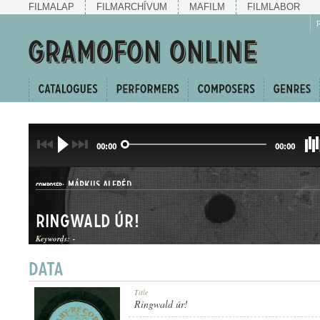
FILMALAP
FILMARCHÍVUM
MAFILM
FILMLABOR
00:00
00:00
MÁRKUS ALFRÉD
COMPOSER:
Ringwald úr!
Keywords:
-
KUPLÉ
Title
GENRE:
Ringwald úr!