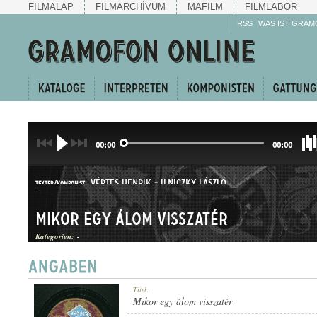
FILMALAP
FILMARCHÍVUM
MAFILM
FILMLABOR
RSS
WAS IST GRAM
00:00
00:00
VÉRTES HENRIK
-
ILNICZKY LÁSZLÓ
TEXTER/KOMPONIST:
Mikor egy álom visszatér
Kategorien:
-
TANGÓ
Titel:
GATTUNG:
Mikor egy álom visszatér