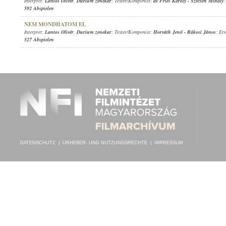
Interpret:
Lantos Olivér
,
Durium zenekar
; Texter/Komponist:
de Fries Károly
-
Szécsén Mihály
;
592 Abspielen
NEM MONDHATOM EL
Interpret:
Lantos Olivér
,
Durium zenekar
; Texter/Komponist:
Horváth Jenő
-
Rákosi János
; Er
527 Abspielen
DATENSCHUTZ
|
URHEBER- UND NUTZUNGSRECHTE
|
IMPRESSUM