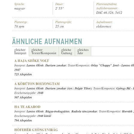
Sprache:
Dauer:
Plattenaufnahme,
magyar
2' 55"
Aufklebernummer:
DAC 46.328, 5412
Plattentyp:
Plattengröße:
Aufnahmeart:
78 rpm
25 cm
elektromos
LANTOS OLIVÉR
,
DURIUM ZENEKAR
INTERPRET:
gleicher
gleicher
gleiche
gleiches
Interpret
Texter/Komponist
Gattung
Jahr
A HAJA SZŐKE VOLT
Interpret:
Lantos Olivér
,
Durium zenekar
; Texter/Komponist:
Orlay "Chappy" Jenő
-
Lantos Ol
1947
725 Abspielen
A KÖRÚTON BOLYONGTAM
Interpret:
Lantos Olivér
,
Durium zenekar (Arr.: Polgár Tibor)
; Texter/Komponist:
Gyöngy Pál
-
Erscheinungsjahr:
1948
507 Abspielen
HA TE AKAROD
Interpret:
Lantos Olivér
,
Bágya-énekegyüttes
,
Radiola tánczenekar
; Texter/Komponist:
Horváth 
Erscheinungsjahr:
1948 körül
794 Abspielen
HÓFEHÉR GYÖNGYVIRÁG