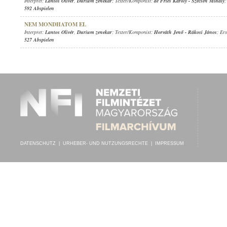
Interpret:
Lantos Olivér
,
Durium zenekar
; Texter/Komponist:
de Fries Károly
-
Szécsén Mihály
;
592 Abspielen
NEM MONDHATOM EL
Interpret:
Lantos Olivér
,
Durium zenekar
; Texter/Komponist:
Horváth Jenő
-
Rákosi János
; Er
527 Abspielen
DATENSCHUTZ
|
URHEBER- UND NUTZUNGSRECHTE
|
IMPRESSUM