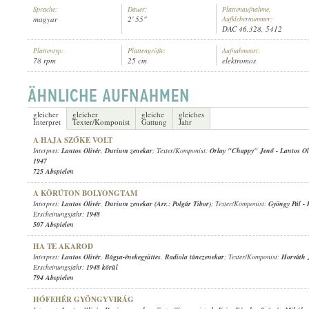
Sprache:
Dauer:
Plattenaufnahme,
magyar
2' 55"
Aufklebernummer:
DAC 46.328, 5412
Plattentyp:
Plattengröße:
Aufnahmeart:
78 rpm
25 cm
elektromos
LANTOS OLIVÉR
,
DURIUM ZENEKAR
INTERPRET:
gleicher
gleicher
gleiche
gleiches
Interpret
Texter/Komponist
Gattung
Jahr
A HAJA SZŐKE VOLT
Interpret:
Lantos Olivér
,
Durium zenekar
; Texter/Komponist:
Orlay "Chappy" Jenő
-
Lantos Ol
1947
725 Abspielen
A KÖRÚTON BOLYONGTAM
Interpret:
Lantos Olivér
,
Durium zenekar (Arr.: Polgár Tibor)
; Texter/Komponist:
Gyöngy Pál
-
Erscheinungsjahr:
1948
507 Abspielen
HA TE AKAROD
Interpret:
Lantos Olivér
,
Bágya-énekegyüttes
,
Radiola tánczenekar
; Texter/Komponist:
Horváth 
Erscheinungsjahr:
1948 körül
794 Abspielen
HÓFEHÉR GYÖNGYVIRÁG