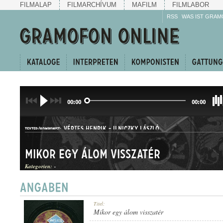
FILMALAP
FILMARCHÍVUM
MAFILM
FILMLABOR
RSS
WAS IST GRAM
00:00
00:00
VÉRTES HENRIK
-
ILNICZKY LÁSZLÓ
TEXTER/KOMPONIST:
Mikor egy álom visszatér
Kategorien:
-
TANGÓ
Titel:
GATTUNG:
Mikor egy álom visszatér