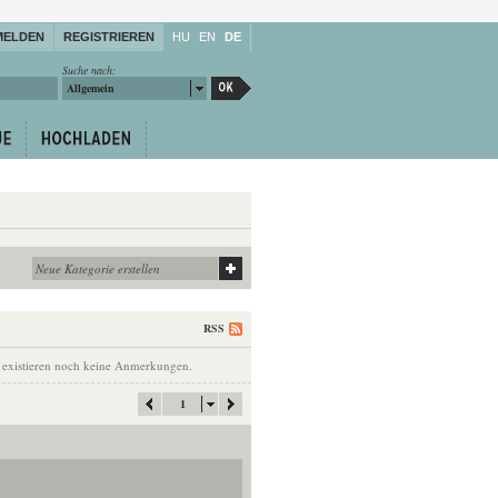
MELDEN
REGISTRIEREN
HU
EN
DE
Suche nach:
Allgemein
RSS
 existieren noch keine Anmerkungen.
1