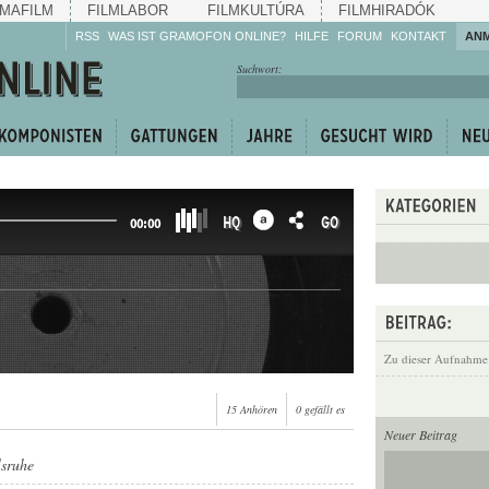
MAFILM
FILMLABOR
FILMKULTÚRA
FILMHIRADÓK
RSS
WAS IST GRAMOFON ONLINE?
HILFE
FORUM
KONTAKT
AN
Hören Sie zu!
Suchwort:
Machen Sie mit!
Reden Sie mit!
Empfehlen Sie
weiter!
HQ
GO
00:00
Zu dieser Aufnahme
15 Anhören
0 gefällt es
Neuer Beitrag
lsruhe