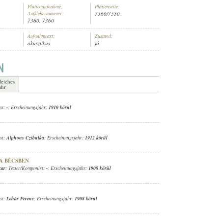
Plattenaufnahme,
Plattenseite:
Aufklebernummer:
7360/7550
7360, 7360
Aufnahmeart:
Zustand:
akusztikus
jó
leiches
ahr
st:
-
; Erscheinungsjahr:
1910 körül
st:
Alphons Czibulka
; Erscheinungsjahr:
1912 körül
A BÉCSBEN
kar
; Texter/Komponist:
-
; Erscheinungsjahr:
1908 körül
st:
Lehár Ferenc
; Erscheinungsjahr:
1908 körül