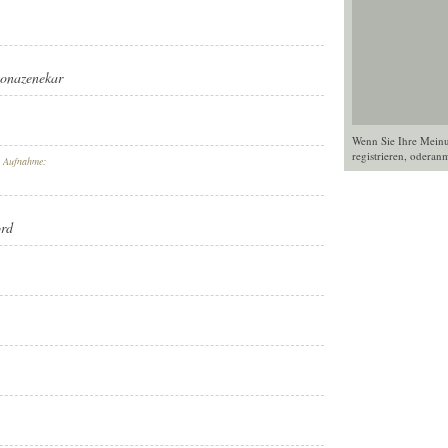
tonazenekar
Wenn Sie Ihre Mein
registrieren
, oder
anm
r Aufnahme:
rd