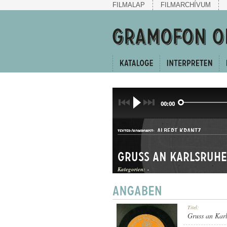
FILMALAP
FILMARCHÍVUM
00:00
ALBERT KRANTZ
TEXTER/KOMPONIST:
Gruss an Karlsruhe
Kategorien:
-
INDULÓ
Titel:
GATTUNG:
Gruss an Kar