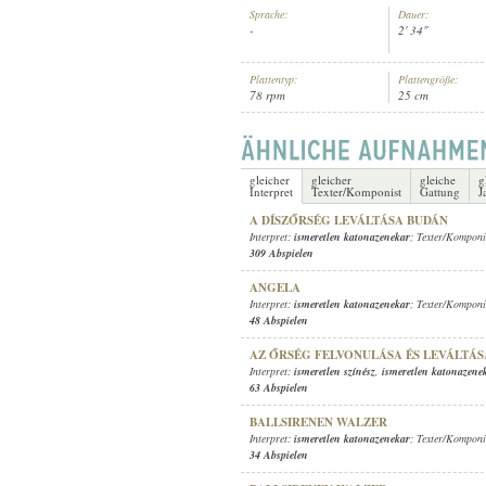
Sprache:
Dauer:
-
2' 34"
Plattentyp:
Plattengröße:
78 rpm
25 cm
ISMERETLEN KATONAZENEKAR
INTERPRET:
gleicher
gleicher
gleiche
g
Interpret
Texter/Komponist
Gattung
J
A DÍSZŐRSÉG LEVÁLTÁSA BUDÁN
Interpret:
ismeretlen katonazenekar
; Texter/Komponi
309 Abspielen
ANGELA
Interpret:
ismeretlen katonazenekar
; Texter/Komponi
48 Abspielen
AZ ŐRSÉG FELVONULÁSA ÉS LEVÁLTÁS
Interpret:
ismeretlen színész
,
ismeretlen katonazene
63 Abspielen
BALLSIRENEN WALZER
Interpret:
ismeretlen katonazenekar
; Texter/Komponi
34 Abspielen