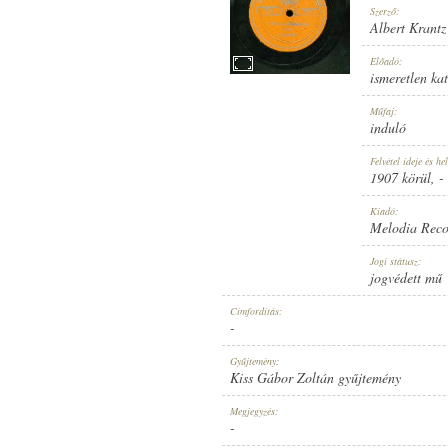
Szerző:
Albert Krantz
Előadó:
ismeretlen ka
1907 KÖRÜL
Műfaj:
MEGJELENÉS IDEJE:
induló
Felvétel ideje és hel
1907 körül
, -
Kiadó:
Melodia Reco
MELODIA RECORD
Jogi státusz:
KIADÓ:
jogvédett mű
Címfordítás:
-
Gyűjtemény:
Kiss Gábor Zoltán gyűjtemény
7360
Megjegyzés:
LEMEZSZÁM:
-