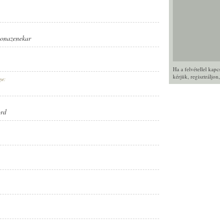
tonazenekar
Ha a felvétellel kap
kérjük,
regisztráljon
ye:
rd