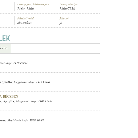
Lemezszám, Matricaszám:
Lemez oldalpár:
7360, 7360
7360/7550
Felvételi mód:
Állapot:
akusztikus
jó
 évből
enés ideje:
1910 körül
 Czibulka
; Megjelenés ideje:
1912 körül
A BÉCSBEN
ar
; Szerző:
-
; Megjelenés ideje:
1908 körül
renc
; Megjelenés ideje:
1908 körül