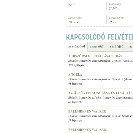
Nyelv:
Időtartam:
-
2' 34"
Lemeztípus:
Lemezméret:
78 rpm
25 cm
ISMERETLEN KATONAZENEKAR
ELŐADÓ:
az előadótól
a szerzőtől
a műfajból
az
A DÍSZŐRSÉG LEVÁLTÁSA BUDÁN
Előadó:
ismeretlen katonazenekar
; Szerző:
-
; Megjel
309 lejátszás
ANGELA
Előadó:
ismeretlen katonazenekar
; Szerző:
Alphons
48 lejátszás
AZ ŐRSÉG FELVONULÁSA ÉS LEVÁLTÁS
Előadó:
ismeretlen színész
,
ismeretlen katonazenek
63 lejátszás
BALLSIRENEN WALZER
Előadó:
ismeretlen katonazenekar
; Szerző:
Lehár Fe
29 lejátszás
BALLSIRENEN WALZER