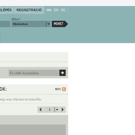
ELÉPÉS
REGISZTRÁCIÓ
HU
EN
DE
Miben?
Mindenben
RSS
még nem érkezett hozzászólás.
1