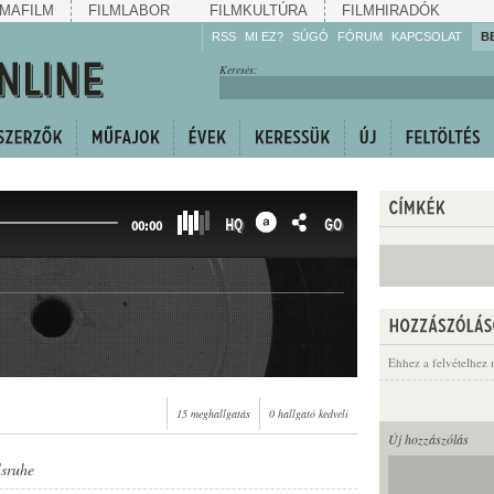
MAFILM
FILMLABOR
FILMKULTÚRA
FILMHIRADÓK
RSS
MI EZ?
SÚGÓ
FÓRUM
KAPCSOLAT
B
Hallgassa!
Keresés:
Gyarapítsa!
Kövesse!
Ossza meg!
HQ
GO
00:00
Ehhez a felvételhez 
15 meghallgatás
0 hallgató kedveli
Új hozzászólás
lsruhe