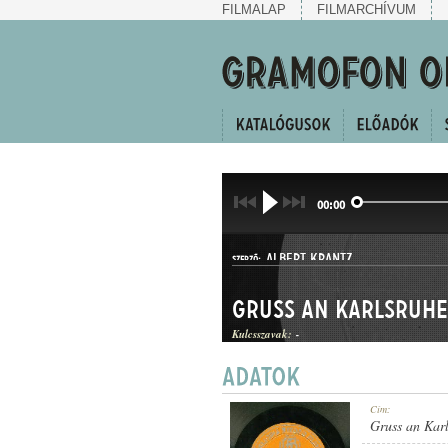
FILMALAP
FILMARCHÍVUM
00:00
ALBERT KRANTZ
SZERZŐ:
Gruss an Karlsruhe
Kulcsszavak:
-
INDULÓ
Cím:
MŰFAJ:
Gruss an Kar