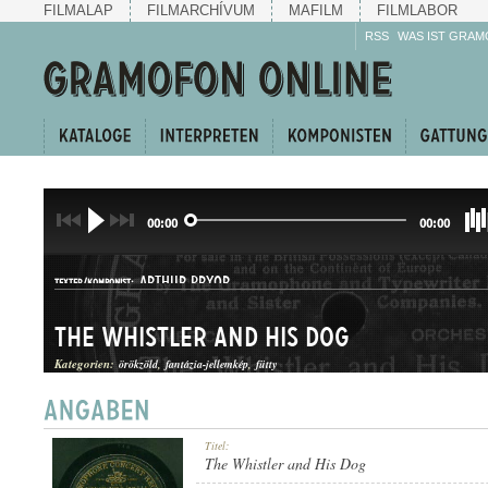
FILMALAP
FILMARCHÍVUM
MAFILM
FILMLABOR
RSS
WAS IST GRAM
00:00
00:00
ARTHUR PRYOR
TEXTER/KOMPONIST:
The Whistler and His Dog
Kategorien:
örökzöld
fantázia-jellemkép
fütty
JELLEMKÉP
Titel:
GATTUNG:
The Whistler and His Dog