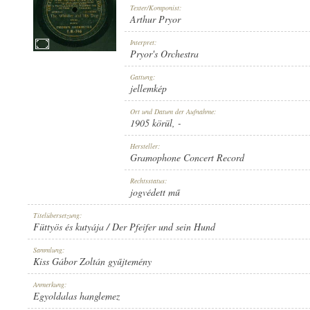
Texter/Komponist:
Arthur Pryor
Interpret:
Pryor's Orchestra
1905 KÖRÜL
Gattung:
ERSCHEINUNGSJAHR:
jellemkép
Ort und Datum der Aufnahme:
1905 körül
, -
Hersteller:
Gramophone Concert Record
GRAMOPHONE CONCERT RECORD
Rechtsstatus:
HERSTELLER:
jogvédett mű
Titelübersetzung:
Füttyös és kutyája / Der Pfeifer und sein Hund
Sammlung:
Kiss Gábor Zoltán gyűjtemény
V. M.-746
Anmerkung:
PLATTENAUFNAHME:
Egyoldalas hanglemez