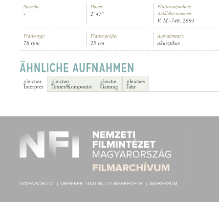
Sprache:
Dauer:
Plattenaufnahme,
-
2' 47"
Aufklebernummer:
V. M.-746, 2693
Plattentyp:
Plattengröße:
Aufnahmeart:
78 rpm
25 cm
akusztikus
PRYOR'S ORCHESTRA
INTERPRET:
gleicher
gleicher
gleiche
gleiches
Interpret
Texter/Komponist
Gattung
Jahr
DATENSCHUTZ
|
URHEBER- UND NUTZUNGSRECHTE
|
IMPRESSUM