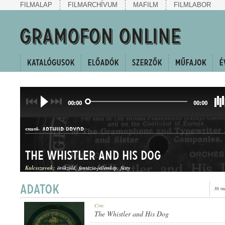
FILMALAP
FILMARCHÍVUM
MAFILM
FILMLABOR
00:00
00:00
ARTHUR PRYOR
SZERZŐ:
The Whistler and His Dog
Kulcsszavak:
örökzöld
fantázia-jellemkép
fütty
36 m
JELLEMKÉP
Cím:
MŰFAJ:
The Whistler and His Dog