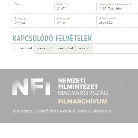
Nyelv:
Időtartam:
Lemezszám, Matricaszám:
-
2' 47"
V. M.-746, 2693
Lemeztípus:
Lemezméret:
Felvételi mód:
78 rpm
25 cm
akusztikus
PRYOR'S ORCHESTRA
ELŐADÓ:
az előadótól
a szerzőtől
a műfajból
az évből
ADATKEZELÉS
|
SZERZŐI ÉS FELHASZNÁLÓI JOGOK
|
IMPRESSZUM