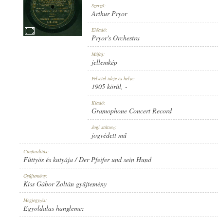
Szerző:
Arthur Pryor
Előadó:
Pryor's Orchestra
1905 KÖRÜL
Műfaj:
MEGJELENÉS IDEJE:
jellemkép
Felvétel ideje és helye:
1905 körül
, -
Kiadó:
Gramophone Concert Record
GRAMOPHONE CONCERT RECORD
Jogi státusz:
KIADÓ:
jogvédett mű
Címfordítás:
Füttyös és kutyája / Der Pfeifer und sein Hund
Gyűjtemény:
Kiss Gábor Zoltán gyűjtemény
V. M.-746
Megjegyzés:
LEMEZSZÁM:
Egyoldalas hanglemez