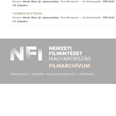
Interpret:
Banda Marci ifj. cigányzenekara
; Texter/Komponist:
-
; Erscheinungsjahr:
1908 körül
145 Abspielen
CSÁRDÁS EGYVELEG
Interpret:
Banda Marci ifj. cigányzenekara
; Texter/Komponist:
-
; Erscheinungsjahr:
1908 körül
135 Abspielen
DATENSCHUTZ
|
URHEBER- UND NUTZUNGSRECHTE
|
IMPRESSUM