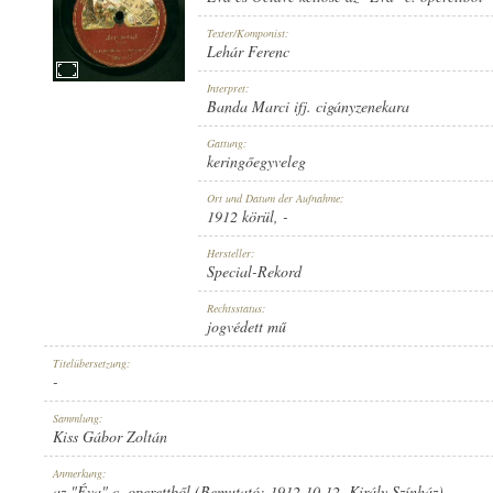
Texter/Komponist:
Lehár Ferenc
Interpret:
Banda Marci ifj. cigányzenekara
1912 KÖRÜL
ERSCHEINUNGSJAHR:
Gattung:
keringőegyveleg
Ort und Datum der Aufnahme:
1912 körül
, -
Hersteller:
Special-Rekord
SPECIAL-REKORD
HERSTELLER:
Rechtsstatus:
jogvédett mű
Titelübersetzung:
-
Sammlung:
Kiss Gábor Zoltán
10867
PLATTENAUFNAHME:
Anmerkung:
az "Éva" c. operettből (Bemutató: 1912.10.12. Király Színház)