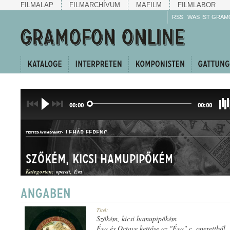
FILMALAP
FILMARCHÍVUM
MAFILM
FILMLABOR
RSS
WAS IST GRAM
00:00
00:00
LEHÁR FERENC
TEXTER/KOMPONIST:
Szőkém, kicsi hamupipőkém
Kategorien:
operett
Éva
KERINGŐEGYVELEG
Titel:
GATTUNG:
Szőkém, kicsi hamupipőkém
Éva és Octave kettőse az "Éva" c. operettből