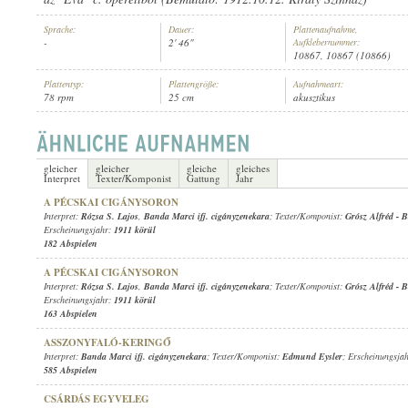
Sprache:
Dauer:
Plattenaufnahme,
-
2' 46"
Aufklebernummer:
10867, 10867 (10866)
Plattentyp:
Plattengröße:
Aufnahmeart:
78 rpm
25 cm
akusztikus
BANDA MARCI IFJ. CIGÁNYZENEKARA
INTERPRET:
gleicher
gleicher
gleiche
gleiches
Interpret
Texter/Komponist
Gattung
Jahr
A PÉCSKAI CIGÁNYSORON
Interpret:
Rózsa S. Lajos
,
Banda Marci ifj. cigányzenekara
; Texter/Komponist:
Grósz Alfréd
-
B
Erscheinungsjahr:
1911 körül
182 Abspielen
A PÉCSKAI CIGÁNYSORON
Interpret:
Rózsa S. Lajos
,
Banda Marci ifj. cigányzenekara
; Texter/Komponist:
Grósz Alfréd
-
B
Erscheinungsjahr:
1911 körül
163 Abspielen
ASSZONYFALÓ-KERINGŐ
Interpret:
Banda Marci ifj. cigányzenekara
; Texter/Komponist:
Edmund Eysler
; Erscheinungsja
585 Abspielen
CSÁRDÁS EGYVELEG