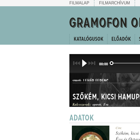
FILMALAP
FILMARCHÍVUM
00:00
LEHÁR FERENC
SZERZŐ:
Szőkém, kicsi hamu
Kulcsszavak:
operett
Éva
KERINGŐEGYVELEG
Cím:
MŰFAJ:
Szőkém, kics
Éva és Octave