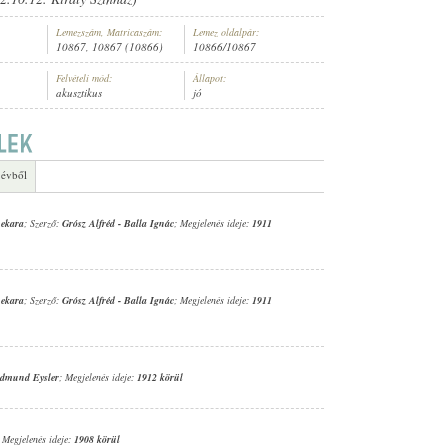
Lemezszám, Matricaszám:
Lemez oldalpár:
10867, 10867 (10866)
10866/10867
Felvételi mód:
Állapot:
akusztikus
jó
ARA
 évből
nekara
; Szerző:
Grósz Alfréd
-
Balla Ignác
; Megjelenés ideje:
1911
nekara
; Szerző:
Grósz Alfréd
-
Balla Ignác
; Megjelenés ideje:
1911
dmund Eysler
; Megjelenés ideje:
1912 körül
; Megjelenés ideje:
1908 körül