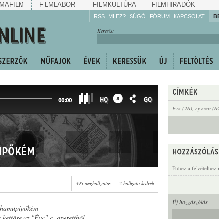
MAFILM
FILMLABOR
FILMKULTÚRA
FILMHIRADÓK
RSS
MI EZ?
SÚGÓ
FÓRUM
KAPCSOLAT
B
Hallgassa!
Keresés:
Gyarapítsa!
Kövesse!
Ossza meg!
HQ
GO
00:00
Éva (26)
,
operett (6
pipőkém
Ehhez a felvételhez 
395 meghallgatás
2 hallgató kedveli
Új hozzászólás
i hamupipőkém
 kettőse az "Éva" c. operettből