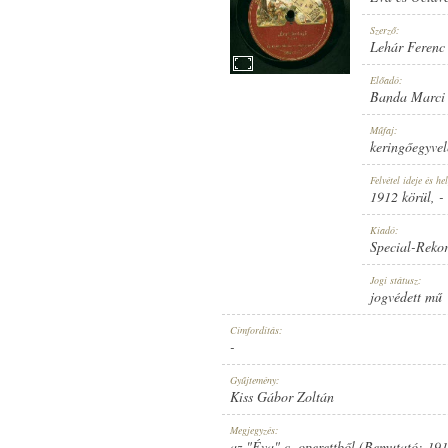
Szerző:
Lehár Ferenc
Előadó:
Banda Marci i
1912 KÖRÜL
MEGJELENÉS IDEJE:
Műfaj:
keringőegyvel
Felvétel ideje és hel
1912 körül
, -
Kiadó:
Special-Reko
SPECIAL-REKORD
KIADÓ:
Jogi státusz:
jogvédett mű
Címfordítás:
-
Gyűjtemény:
Kiss Gábor Zoltán
10867
LEMEZSZÁM:
Megjegyzés:
az "Éva" c. operettből (Bemutató: 191