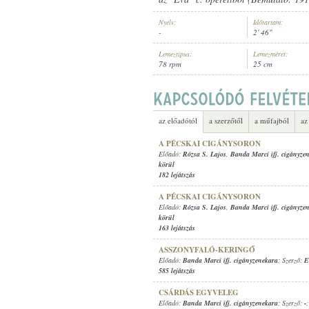
Nyelv:
Időtartam:
-
2' 46"
Lemeztípus:
Lemezméret:
78 rpm
25 cm
BANDA MARCI IFJ. CIGÁNYZENEK
ELŐADÓ:
az előadótól
a szerzőtől
a műfajból
az
A PÉCSKAI CIGÁNYSORON
Előadó:
Rózsa S. Lajos
,
Banda Marci ifj. cigányze
körül
182 lejátszás
A PÉCSKAI CIGÁNYSORON
Előadó:
Rózsa S. Lajos
,
Banda Marci ifj. cigányze
körül
163 lejátszás
ASSZONYFALÓ-KERINGŐ
Előadó:
Banda Marci ifj. cigányzenekara
; Szerző:
E
585 lejátszás
CSÁRDÁS EGYVELEG
Előadó:
Banda Marci ifj. cigányzenekara
; Szerző:
-