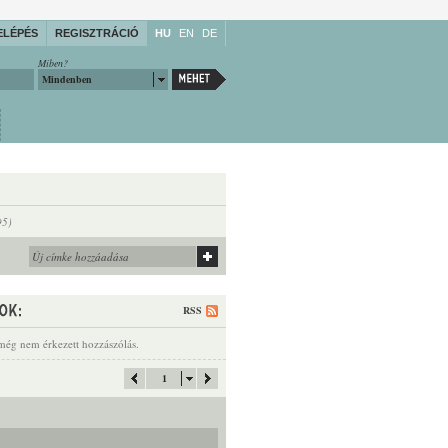
ELÉPÉS
REGISZTRÁCIÓ
HU
EN
DE
Miben?
Mindenben
95)
RSS
még nem érkezett hozzászólás.
1