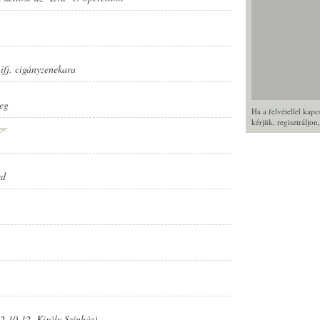
fj. cigányzenekara
eg
Ha a felvétellel kap
kérjük,
regisztráljon
ye:
rd
2.10.12. Király Színház)