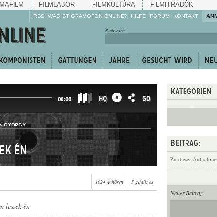
MAFILM
FILMLABOR
FILMKULTÚRA
FILMHIRADÓK
RSS
WAS IST GRAMOFON ONLINE?
HILFE
FORUM
KONTAKT
AN
Hören Sie zu!
Suchwort:
Machen Sie mit!
Reden Sie mit!
Empfehlen Sie
weiter!
HQ
GO
00:00
S GYÖRGY
ek én
Zu dieser Aufnahme
1024 Anhören
5 gefällt es
Neuer Beitrag
m leszek én