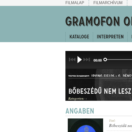
FILMALAP
FILMARCHÍVUM
00:00
IRVING FIELDS
-
G. DÉNE
TEXTER/KOMPONIST:
Bőbeszédű nem lesz
Kategorien:
-
SWING
Titel:
GATTUNG:
Bőbeszédű ne