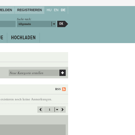
MELDEN
REGISTRIEREN
HU
EN
DE
Suche nach:
Allgemein
RSS
 existieren noch keine Anmerkungen.
1