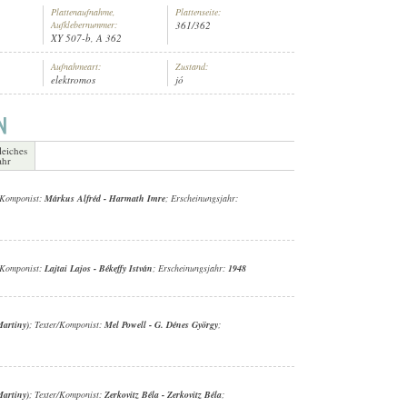
Plattenaufnahme,
Plattenseite:
Aufklebernummer:
361/362
XY 507-b, A 362
Aufnahmeart:
Zustand:
elektromos
jó
ZENEKAR (ARR.: MARTINY)
leiches
ahr
r/Komponist:
Márkus Alfréd
-
Harmath Imre
; Erscheinungsjahr:
r/Komponist:
Lajtai Lajos
-
Békeffy István
; Erscheinungsjahr:
1948
Martiny)
; Texter/Komponist:
Mel Powell
-
G. Dénes György
;
Martiny)
; Texter/Komponist:
Zerkovitz Béla
-
Zerkovitz Béla
;