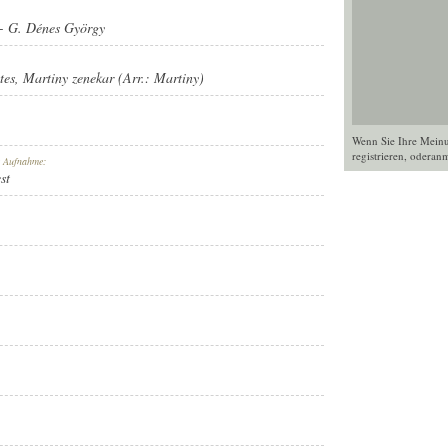
-
G. Dénes György
tes
,
Martiny zenekar (Arr.: Martiny)
Wenn Sie Ihre Mein
registrieren
, oder
anm
r Aufnahme:
st