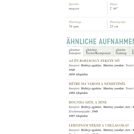
Sprache:
Dauer:
magyar
2' 40"
Plattentyp:
Plattengröße:
78 rpm
25 cm
HOLÉCZY EGYÜTTES
,
MARTINY 
INTERPRET:
gleicher
gleicher
gleiche
g
Interpret
Texter/Komponist
Gattung
J
AZ ÉN BABÁM EGY FEKETE NŐ
Interpret:
Holéczy együttes
,
Martiny zenekar
; Texte
1948
3030 Abspielen
HÉTRE MA VÁROM A NEMZETINÉL
Interpret:
Holéczy együttes
,
Martiny zenekar
; Texte
3494 Abspielen
HOGYHA SZÓL A ZENE
Interpret:
Holéczy együttes
,
Martiny zenekar (Arr.: 
Erscheinungsjahr:
1948
1895 Abspielen
LEHOZNÁM NÉKED A CSILLAGOKAT
Interpret:
Holéczy együttes
,
Martiny zenekar (Arr.: 