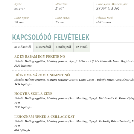
Nyelv:
Időtartam:
Lemezszám, Matricaszám:
magyar
2' 40"
XY 507-b, A 362
Lemeztípus:
Lemezméret:
Felvételi mód:
78 rpm
25 cm
elektromos
HOLÉCZY EGYÜTTES
,
MARTINY ZENEKAR (ARR.: MARTINY)
ELŐADÓ:
az előadótól
a szerzőtől
a műfajból
az évből
AZ ÉN BABÁM EGY FEKETE NŐ
Előadó:
Holéczy együttes
,
Martiny zenekar
; Szerző:
Márkus Alfréd
-
Harmath Imre
; Megjelenés
3030 lejátszás
HÉTRE MA VÁROM A NEMZETINÉL
Előadó:
Holéczy együttes
,
Martiny zenekar
; Szerző:
Lajtai Lajos
-
Békeffy István
; Megjelenés id
3494 lejátszás
HOGYHA SZÓL A ZENE
Előadó:
Holéczy együttes
,
Martiny zenekar (Arr.: Martiny)
; Szerző:
Mel Powell
-
G. Dénes Györ
1948
1895 lejátszás
LEHOZNÁM NÉKED A CSILLAGOKAT
Előadó:
Holéczy együttes
,
Martiny zenekar (Arr.: Martiny)
; Szerző:
Zerkovitz Béla
-
Zerkovitz B
1948
676 lejátszás