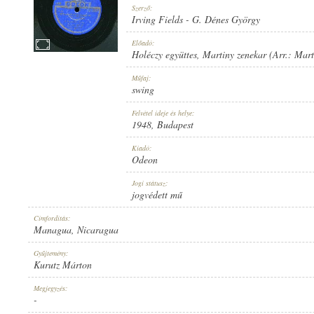
Szerző:
Irving Fields
-
G. Dénes György
Előadó:
Holéczy együttes
,
Martiny zenekar (Arr.: Mart
1948
Műfaj:
MEGJELENÉS IDEJE:
swing
Felvétel ideje és helye:
1948
, Budapest
Kiadó:
Odeon
ODEON
Jogi státusz:
KIADÓ:
jogvédett mű
Címfordítás:
Managua, Nicaragua
Gyűjtemény:
Kurutz Márton
XY 507-B
Megjegyzés:
LEMEZSZÁM:
-