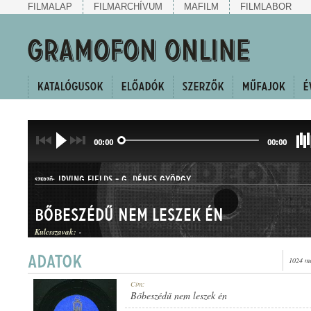
FILMALAP
FILMARCHÍVUM
MAFILM
FILMLABOR
00:00
00:00
IRVING FIELDS
-
G. DÉNES GYÖRGY
SZERZŐ:
Bőbeszédű nem leszek én
Kulcsszavak:
-
1024 me
SWING
Cím:
MŰFAJ:
Bőbeszédű nem leszek én