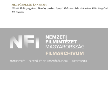
MEGJÓSOLTÁK ÉNNEKEM
Előadó:
Holéczy együttes
,
Martiny zenekar
; Szerző:
Malcsiner Béla
-
Malcsiner Béla
; Megjelené
478 lejátszás
ADATKEZELÉS
|
SZERZŐI ÉS FELHASZNÁLÓI JOGOK
|
IMPRESSZUM