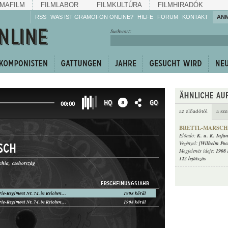
MAFILM
FILMLABOR
FILMKULTÚRA
FILMHIRADÓK
RSS
WAS IST GRAMOFON ONLINE?
HILFE
FORUM
KONTAKT
AN
Hören Sie zu!
Suchwort:
Machen Sie mit!
Reden Sie mit!
Empfehlen Sie
weiter!
HQ
GO
00:00
az előadótól
a sze
BRETTL-MARSCH
Előadó:
K. u. K. Infan
Vezényel:
[Wilhelm Po
sch
Megjelenés ideje:
1908 
122 lejátszás
chia
csehország
ERSCHEINUNGSJAHR
K. u. K. Infanterie-Regiment Nr. 74. in Reichenberg, Vezényel: [Wilhelm Pochmann]
1908 körül
K. u. K. Infanterie-Regiment Nr. 74. in Reichenberg, Vezényel: [Wilhelm Pochmann]
1908 körül