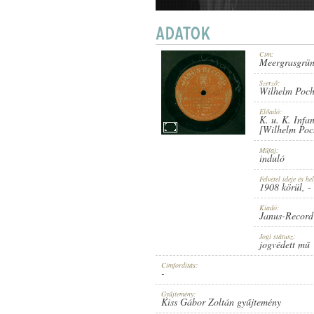
Cím:
Meergrasgrü
1908 KÖRÜL
ERSCHEINUNGSJAHR:
Szerző:
Wilhelm Poc
Előadó:
K. u. K. Infa
[Wilhelm Po
Műfaj:
induló
JANUS-RECORD
HERSTELLER:
Felvétel ideje és hel
1908 körül
, -
Kiadó:
Janus-Record
Jogi státusz:
jogvédett mű
Címfordítás:
-
NO. 5573 A.
PLATTENAUFNAHME:
Gyűjtemény:
Kiss Gábor Zoltán gyűjtemény