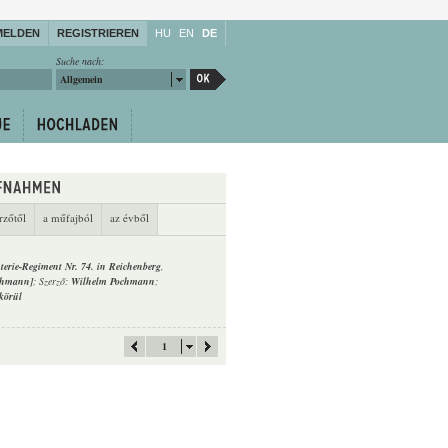
MELDEN
REGISTRIEREN
HU
EN
DE
Suche nach:
Allgemein
rzőtől
a műfajból
az évből
terie-Regiment Nr. 74. in Reichenberg
,
chmann]
; Szerző:
Wilhelm Pochmann
;
körül
1