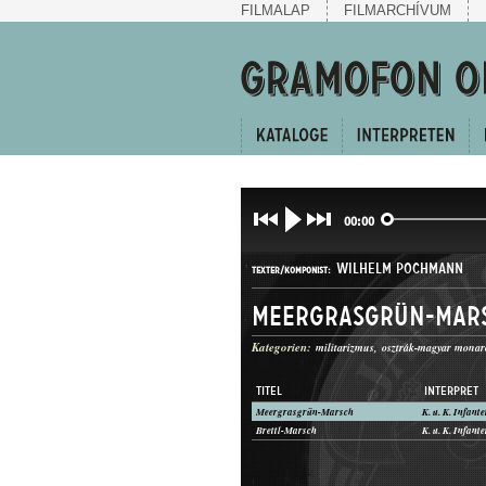
FILMALAP
FILMARCHÍVUM
00:00
WILHELM POCHMANN
TEXTER/KOMPONIST:
Meergrasgrün-Mar
Kategorien:
militarizmus
osztrák-magyar monar
TITEL
INTERPRET
Meergrasgrün-Marsch
INDULÓ
Brettl-Marsch
GATTUNG: