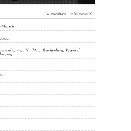
123 meghallgatás
0 hallgató kedveli
n-Marsch
hmann
nterie-Regiment Nr. 74. in Reichenberg
, Vezényel:
chmann]
ye: