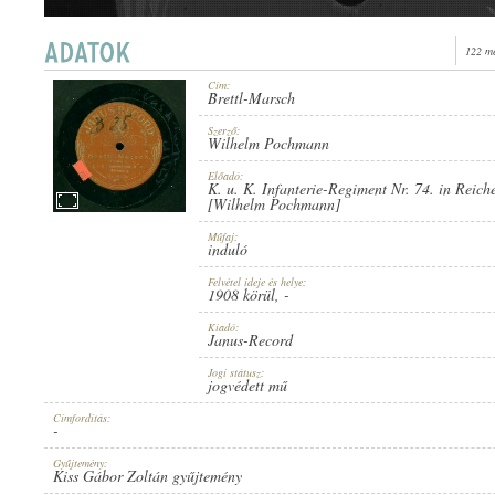
122 me
Cím:
Brettl-Marsch
1908 KÖRÜL
PUBLICATION:
Szerző:
Wilhelm Pochmann
Előadó:
K. u. K. Infanterie-Regiment Nr. 74. in Reich
[Wilhelm Pochmann]
Műfaj:
induló
JANUS-RECORD
PUBLISHER:
Felvétel ideje és helye:
1908 körül
, -
Kiadó:
Janus-Record
Jogi státusz:
jogvédett mű
Címfordítás:
-
NO. 5573 B.
RECORD NUMBER:
Gyűjtemény:
Kiss Gábor Zoltán gyűjtemény