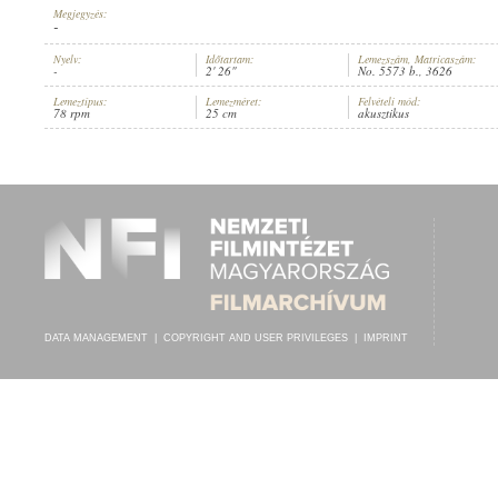
Megjegyzés:
-
Nyelv:
Időtartam:
Lemezszám, Matricaszám:
-
2' 26"
No. 5573 b., 3626
Lemeztípus:
Lemezméret:
Felvételi mód:
K. U. K. INFANTERIE-REGIMENT NR. 74. IN REICHENBERG
, VEZÉNYEL
78 rpm
25 cm
akusztikus
ARTIST:
DATA MANAGEMENT
|
COPYRIGHT AND USER PRIVILEGES
|
IMPRINT