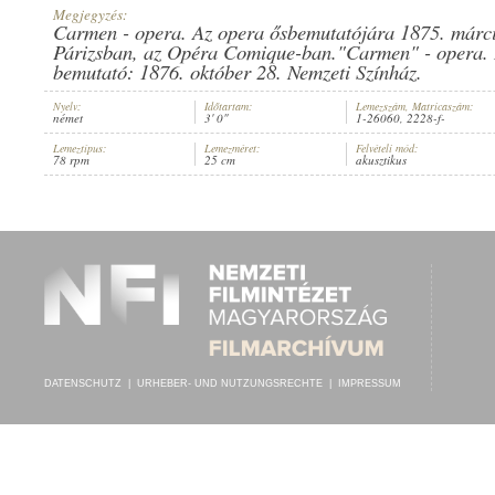
Megjegyzés:
Carmen - opera. Az opera ősbemutatójára 1875. márci
Párizsban, az Opéra Comique-ban."Carmen" - opera. 
bemutató: 1876. október 28. Nemzeti Színház.
Nyelv:
Időtartam:
Lemezszám, Matricaszám:
JOSIE PETRU
,
ISMERETLEN ZENÉSZ (ZONGORA)
INTERPRET:
német
3' 0"
1-26060, 2228-f-
Lemeztípus:
Lemezméret:
Felvételi mód:
78 rpm
25 cm
akusztikus
DATENSCHUTZ
|
URHEBER- UND NUTZUNGSRECHTE
|
IMPRESSUM