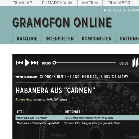
FILMALAP
FILMARCHÍVUM
MAFILM
FILMLABOR
RSS
WAS IST GRAM
00:00
00:00
GEORGES BIZET
-
HENRI MEILHAC
,
LUDOVIC HALÉVY
TEXTER/KOMPONIST:
Habanera aus "Carmen"
Kategorien:
zongora
örökzöld
opera
TITEL
INTERPRET
Habanera aus "Carmen"
Josie Petru, ismeretlen zenész (zongora)
DAL
Habanera a "Carmen" c. operából
Szamosi Elza, Magyar Királyi Operaház Zenekara
GATTUNG: