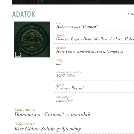
43 m
Cím:
Habanera aus "Carmen"
1907
ERSCHEINUNGSJAHR:
Szerző:
Georges Bizet
-
Henri Meilhac
,
Ludovic Halé
Előadó:
Josie Petru
,
ismeretlen zenész (zongora)
Műfaj:
dal
Felvétel ideje és helye:
FAVORITE RECORD
1907
, Wien
HERSTELLER:
Kiadó:
Favorite Record
Jogi státusz:
szabadmű
Címfordítás:
Habanera a "Carmen" c. operából
1-26060
PLATTENAUFNAHME:
Gyűjtemény:
Kiss Gábor Zoltán gyűjtemény