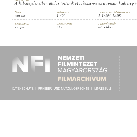
A kabaréjelenetben utalás történik Mackensenre és a román hadsereg v
Nyelv:
Időtartam:
Lemezszám, Matricaszám:
magyar
2' 40"
1-27807, 15896
Lemeztípus:
Lemezméret:
Felvételi mód:
78 rpm
25 cm
akusztikus
FAVORITE MŰVÉSZSZEMÉLYZETE
INTERPRET:
DATENSCHUTZ
|
URHEBER- UND NUTZUNGSRECHTE
|
IMPRESSUM