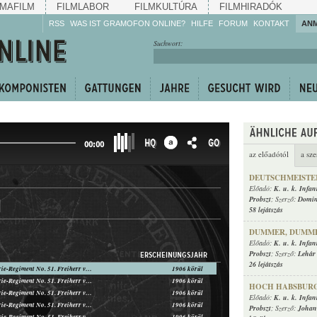
MAFILM
FILMLABOR
FILMKULTÚRA
FILMHIRADÓK
RSS
WAS IST GRAMOFON ONLINE?
HILFE
FORUM
KONTAKT
AN
Hören Sie zu!
Suchwort:
Machen Sie mit!
Reden Sie mit!
Empfehlen Sie
weiter!
HQ
GO
00:00
az előadótól
a sze
DEUTSCHMEISTE
Előadó:
K. u. k. Infan
Probszt
; Szerző:
Domin
m
58 lejátszás
DUMMER, DUMME
Előadó:
K. u. k. Infan
Probszt
; Szerző:
Lehár
ERSCHEINUNGSJAHR
26 lejátszás
K. u. k. Infanterie-Regiment No. 51. Freiherr von Probszt
1906 körül
K. u. k. Infanterie-Regiment No. 51. Freiherr von Probszt
1906 körül
HOCH HABSBUR
K. u. k. Infanterie-Regiment No. 51. Freiherr von Probszt
1906 körül
Előadó:
K. u. k. Infan
K. u. k. Infanterie-Regiment No. 51. Freiherr von Probszt
1906 körül
Probszt
; Szerző:
Johan
K. u. k. Infanterie-Regiment No. 51. Freiherr von Probszt
1906 körül