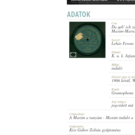
Hoch Habsburg
Cím:
Da geh' ich 
1906 KÖRÜL
Maxim-Marsch
ERSCHEINUNGSJAHR:
Szerző:
Lehár Ferenc
Előadó:
K. u. k. Infa
Műfaj:
induló
GRAMOPHONE CONCERT RECO
HERSTELLER:
Felvétel ideje és hel
1906 körül
, 
Kiadó:
Gramophone 
Jogi státusz:
jogvédett mű
Címfordítás:
A Maxim a tanyám - Maxim-induló a "
V.*20177
PLATTENAUFNAHME:
Gyűjtemény:
Kiss Gábor Zoltán gyűjtemény