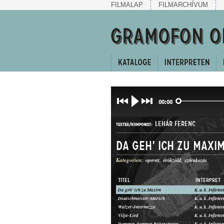
FILMALAP
FILMARCHÍVUM
00:00
LEHÁR FERENC
TEXTER/KOMPONIST:
Da geh' ich zu Maxi
Kategorien:
operett
örökzöld
szórakozás
TITEL
INTERPRET
Da geh' ich zu Maxim
INDULÓ
Deutschmeister-Marsch
GATTUNG:
Walzer-Intermezzo
Vilja-Lied
Dummer, dummer Reitersmann