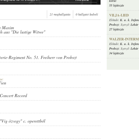
körül
K. u. k. Infanterie-Regiment No. 51. Freiherr von Probszt
1906 körül
55 lejátszás
21 meghallgatás
0 hallgató kedveli
VILJA-LIED
Előadó:
K. u. k. Infan
Probszt
; Szerző:
Lehár
zu Maxim
27 lejátszás
 aus "Die lustige Witwe"
WALZER-INTERM
Előadó:
K. u. k. Infan
Probszt
; Szerző:
Lehár
34 lejátszás
nterie-Regiment No. 51. Freiherr von Probszt
RD
ye:
Wien
Concert Record
Víg özvegy" c. operettből