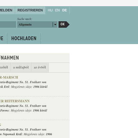
MELDEN
REGISTRIEREN
HU
EN
DE
Suche nach:
Allgemein
rzőtől
a műfajból
az évből
R-MARSCH
terie-Regiment No. 51. Freiherr von
ik Ertl
; Megjelenés ideje:
1906 körül
R REITERSMANN
terie-Regiment No. 51. Freiherr von
 Ferenc
; Megjelenés ideje:
1906 körül
G
terie-Regiment No. 51. Freiherr von
n Nepomuk Král
; Megjelenés ideje:
1906