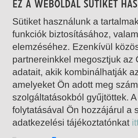
Sütiket használunk a tartalm
funkciók biztosításához, vala
elemzéséhez. Ezenkívül közö
partnereinkkel megosztjuk az
adatait, akik kombinálhatják a
amelyeket Ön adott meg számu
szolgáltatásokból gyűjtöttek.
folytatásával Ön hozzájárul a 
1-2
/ insgesamt 2 Treffer
adatkezelési tájékoztatónkat
it