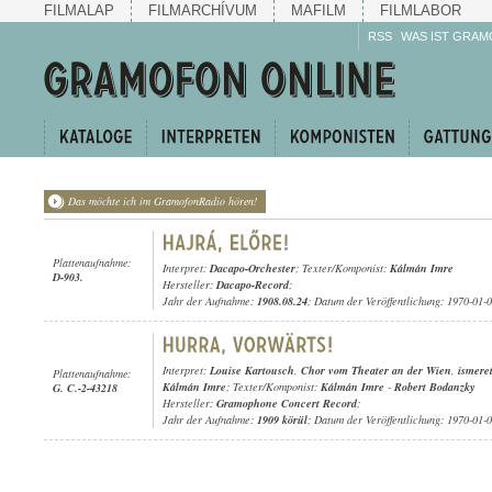
FILMALAP
FILMARCHÍVUM
MAFILM
FILMLABOR
RSS
WAS IST GRAM
Das möchte ich im GramofonRadio hören!
Plattenaufnahme:
Interpret:
Dacapo-Orchester
; Texter/Komponist:
Kálmán Imre
D-903.
Hersteller:
Dacapo-Record
;
Jahr der Aufnahme:
1908.08.24
; Datum der Veröffentlichung: 1970-01-
Interpret:
Louise Kartousch
,
Chor vom Theater an der Wien
,
ismere
Plattenaufnahme:
Kálmán Imre
; Texter/Komponist:
Kálmán Imre
-
Robert Bodanzky
G. C.-2-43218
Hersteller:
Gramophone Concert Record
;
Jahr der Aufnahme:
1909 körül
; Datum der Veröffentlichung: 1970-01-