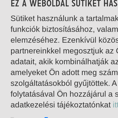
Sütiket használunk a tartalm
funkciók biztosításához, vala
elemzéséhez. Ezenkívül közö
partnereinkkel megosztjuk az
adatait, akik kombinálhatják a
amelyeket Ön adott meg számu
szolgáltatásokból gyűjtöttek.
folytatásával Ön hozzájárul a 
1-1
/ insgesamt 1 Treffer
adatkezelési tájékoztatónkat
it