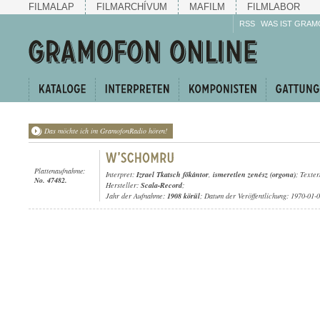
FILMALAP
FILMARCHÍVUM
MAFILM
FILMLABOR
RSS
WAS IST GRAM
Das möchte ich im GramofonRadio hören!
Plattenaufnahme:
Interpret:
Izrael Tkatsch főkántor
,
ismeretlen zenész (orgona)
; Texter
No. 47482.
Hersteller:
Scala-Record
;
Jahr der Aufnahme:
1908 körül
; Datum der Veröffentlichung: 1970-01-