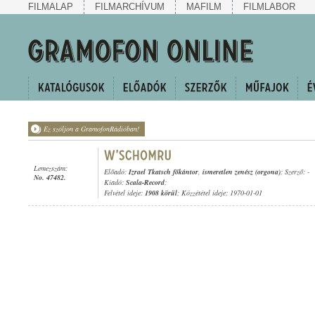
FILMALAP
FILMARCHÍVUM
MAFILM
FILMLABOR
Ez szóljon a GramofonRádióban!
Lemezszám:
Előadó:
Izrael Tkatsch főkántor
,
ismeretlen zenész (orgona)
; Szerző: -
No. 47482.
Kiadó:
Scala-Record
;
Felvétel ideje:
1908 körül
; Közzététel ideje: 1970-01-01