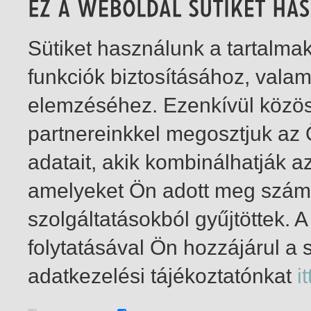
Sütiket használunk a tartalm
funkciók biztosításához, vala
elemzéséhez. Ezenkívül közö
partnereinkkel megosztjuk az
adatait, akik kombinálhatják a
amelyeket Ön adott meg számu
szolgáltatásokból gyűjtöttek.
folytatásával Ön hozzájárul a 
1-1
/ összesen 1 találat
adatkezelési tájékoztatónkat
it