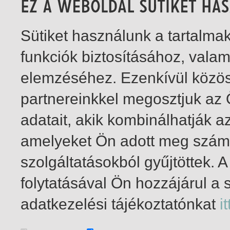
Sütiket használunk a tartalm
funkciók biztosításához, vala
elemzéséhez. Ezenkívül közö
partnereinkkel megosztjuk az
adatait, akik kombinálhatják a
amelyeket Ön adott meg számu
szolgáltatásokból gyűjtöttek.
folytatásával Ön hozzájárul a 
1-2
/ insgesamt 2 Treffer
adatkezelési tájékoztatónkat
it