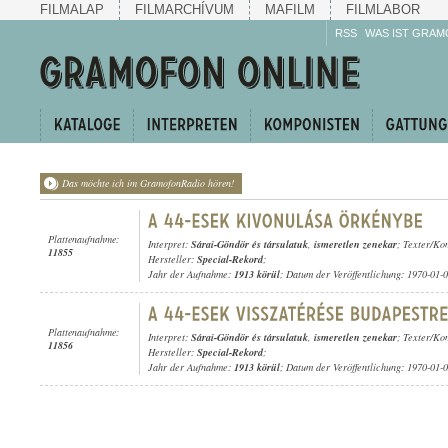
FILMALAP
FILMARCHÍVUM
MAFILM
FILMLABOR
RSS
WAS IST GRAM
Das möchte ich im GramofonRadio hören!
Plattenaufnahme:
Interpret:
Sárai-Göndör és társulatuk
,
ismeretlen zenekar
; Texter/Ko
11855
Hersteller:
Special-Rekord
;
Jahr der Aufnahme:
1913 körül
; Datum der Veröffentlichung: 1970-01-
Plattenaufnahme:
Interpret:
Sárai-Göndör és társulatuk
,
ismeretlen zenekar
; Texter/Ko
11856
Hersteller:
Special-Rekord
;
Jahr der Aufnahme:
1913 körül
; Datum der Veröffentlichung: 1970-01-