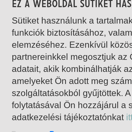
Sütiket használunk a tartalm
funkciók biztosításához, vala
elemzéséhez. Ezenkívül közö
partnereinkkel megosztjuk az
adatait, akik kombinálhatják a
amelyeket Ön adott meg számu
szolgáltatásokból gyűjtöttek.
folytatásával Ön hozzájárul a 
1-4
/ insgesamt 4 Treffer
adatkezelési tájékoztatónkat
it