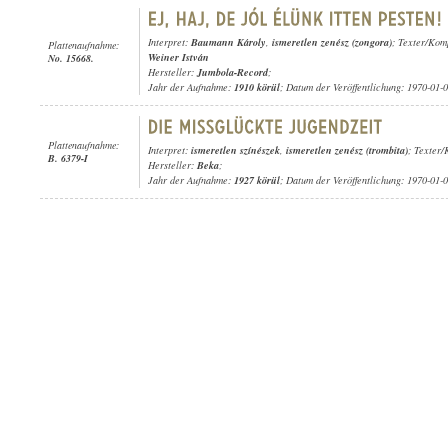
Interpret:
Baumann Károly
,
ismeretlen zenész (zongora)
; Texter/Kom
Plattenaufnahme:
Weiner István
No. 15668.
Hersteller:
Jumbola-Record
;
Jahr der Aufnahme:
1910 körül
; Datum der Veröffentlichung: 1970-01-
Plattenaufnahme:
Interpret:
ismeretlen színészek
,
ismeretlen zenész (trombita)
; Texter/
B. 6379-I
Hersteller:
Beka
;
Jahr der Aufnahme:
1927 körül
; Datum der Veröffentlichung: 1970-01-