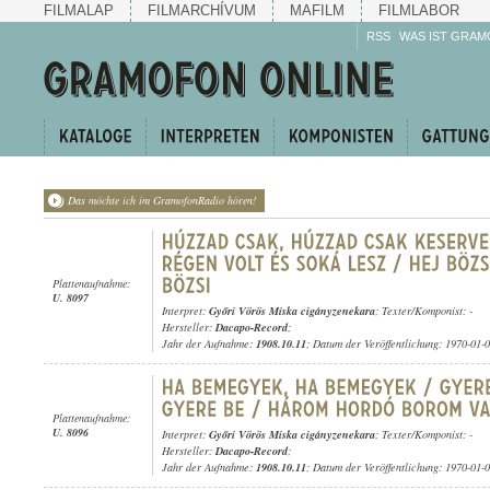
FILMALAP
FILMARCHÍVUM
MAFILM
FILMLABOR
RSS
WAS IST GRAM
Das möchte ich im GramofonRadio hören!
Plattenaufnahme:
U. 8097
Interpret:
Győri Vörös Miska cigányzenekara
; Texter/Komponist: -
Hersteller:
Dacapo-Record
;
Jahr der Aufnahme:
1908.10.11
; Datum der Veröffentlichung: 1970-01-
Plattenaufnahme:
U. 8096
Interpret:
Győri Vörös Miska cigányzenekara
; Texter/Komponist: -
Hersteller:
Dacapo-Record
;
Jahr der Aufnahme:
1908.10.11
; Datum der Veröffentlichung: 1970-01-