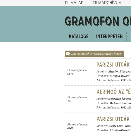
FILMALAP
FILMARCHÍVUM
Das möchte ich im GramofonRadio hören!
Plattenaufnahme:
Interpret:
Metafon Elite zen
6145
Hersteller:
Metafon-Record
;
Jahr der Aufnahme:
1912 kö
Plattenaufnahme:
Interpret:
ismeretlen katona
301
Hersteller:
Parlament-Recor
Jahr der Aufnahme:
1912 kö
Plattenaufnahme:
Interpret:
Király Ernő
,
Kirá
6742
Hersteller:
Metafon-Record
;