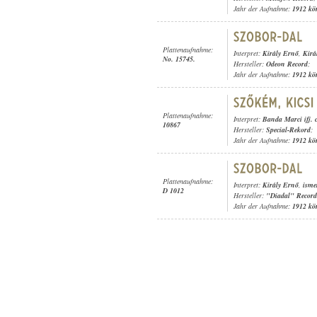
Jahr der Aufnahme:
1912 kö
Plattenaufnahme:
Interpret:
Király Ernő
,
Kirá
No. 15745.
Hersteller:
Odeon Record
;
Jahr der Aufnahme:
1912 kö
Plattenaufnahme:
Interpret:
Banda Marci ifj. 
10867
Hersteller:
Special-Rekord
;
Jahr der Aufnahme:
1912 kö
Plattenaufnahme:
Interpret:
Király Ernő
,
isme
D 1012
Hersteller:
"Diadal" Record
Jahr der Aufnahme:
1912 kö