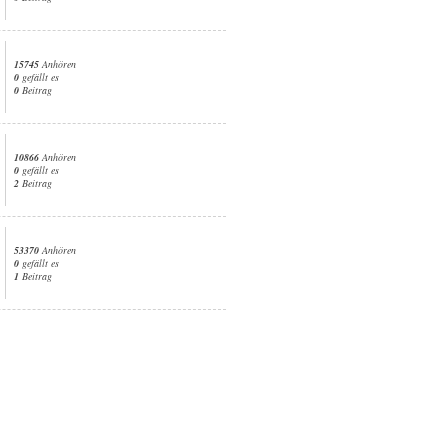
15745
Anhören
0
gefällt es
0
Beitrag
10866
Anhören
0
gefällt es
2
Beitrag
53370
Anhören
0
gefällt es
1
Beitrag