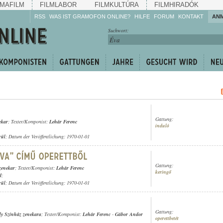
MAFILM
FILMLABOR
FILMKULTÚRA
FILMHIRADÓK
RSS
WAS IST GRAMOFON ONLINE?
HILFE
FORUM
KONTAKT
AN
Hören Sie zu!
Suchwort:
Machen Sie mit!
Reden Sie mit!
Empfehlen Sie
weiter!
Gattung:
ekar
; Texter/Komponist:
Lehár Ferenc
induló
rül
; Datum der Veröffentlichung: 1970-01-01
Gattung:
zenekar
; Texter/Komponist:
Lehár Ferenc
keringő
d
;
rül
; Datum der Veröffentlichung: 1970-01-01
Gattung:
ly Színház zenekara
; Texter/Komponist:
Lehár Ferenc
-
Gábor Andor
operettbetét