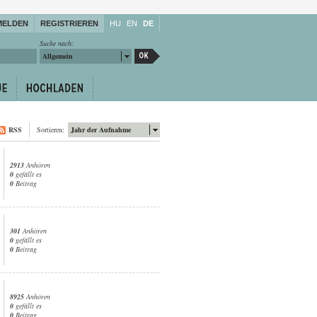
MELDEN
REGISTRIEREN
HU
EN
DE
Suche nach:
Allgemein
RSS
Sortieren:
Jahr der Aufnahme
2913
Anhören
0
gefällt es
0
Beitrag
301
Anhören
0
gefällt es
0
Beitrag
8925
Anhören
0
gefällt es
0
Beitrag