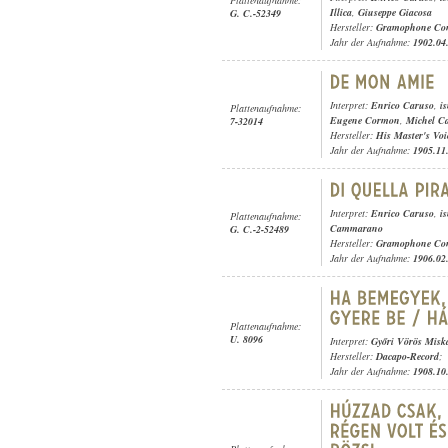
Illica
,
Giuseppe Giacosa
G. C.-52349
Hersteller:
Gramophone Con
Jahr der Aufnahme:
1902.04
Interpret:
Enrico Caruso
,
i
Plattenaufnahme:
Eugene Cormon
,
Michel Ca
7-32014
Hersteller:
His Master's Voi
Jahr der Aufnahme:
1905.11
Interpret:
Enrico Caruso
,
i
Plattenaufnahme:
Cammarano
G. C.-2-52489
Hersteller:
Gramophone Con
Jahr der Aufnahme:
1906.02
Plattenaufnahme:
U. 8096
Interpret:
Győri Vörös Misk
Hersteller:
Dacapo-Record
;
Jahr der Aufnahme:
1908.10