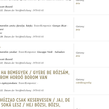
ária
cert Record
;
.11
; Datum der Veröffentlichung: 1970-01-01
smeretlen zenész (furulya
,
hárfa)
; Texter/Komponist:
Georges Bizet
-
Gattung:
rré
ária
ce
;
.10
; Datum der Veröffentlichung: 1970-01-01
smeretlen zenekar
; Texter/Komponist:
Giuseppe Verdi
-
Salvadore
Gattung:
ária
cert Record
;
.11
; Datum der Veröffentlichung: 1970-01-01
Gattung:
csárdásegyveleg
a cigányzenekara
; Texter/Komponist: -
.11
; Datum der Veröffentlichung: 1970-01-01