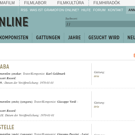
MAFILM
FILMLABOR
FILMKULTÚRA
FILMHIRADÓK
RSS
WAS IST GRAMOFON ONLINE?
HILFE
FORUM
KONTAKT
AN
Hören Sie zu!
Suchwort:
Machen Sie mit!
Reden Sie mit!
Empfehlen Sie
weiter!
Gattung:
smeretlen zenekar
; Texter/Komponist:
Karl Goldmark
ária
cert Record
;
09.
; Datum der Veröffentlichung: 1970-01-01
smeretlen zenész (zongora)
; Texter/Komponist:
Giuseppe Verdi
-
Gattung:
ária
cert Record
;
.11
; Datum der Veröffentlichung: 1970-01-01
smeretlen zenész (zongora)
; Texter/Komponist:
Giacomo Puccini
-
Luigi
Gattung: