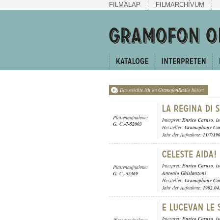
FILMALAP
FILMARCHÍVUM
Das möchte ich im GramofonRadio hören!
Plattenaufnahme:
Interpret:
Enrico Caruso
,
i
G. C.-7-52003
Hersteller:
Gramophone Con
Jahr der Aufnahme:
11/7/19
Interpret:
Enrico Caruso
,
i
Plattenaufnahme:
Antonio Ghislanzoni
G. C.-52369
Hersteller:
Gramophone Con
Jahr der Aufnahme:
1902.04
Interpret:
Enrico Caruso
,
i
Plattenaufnahme: