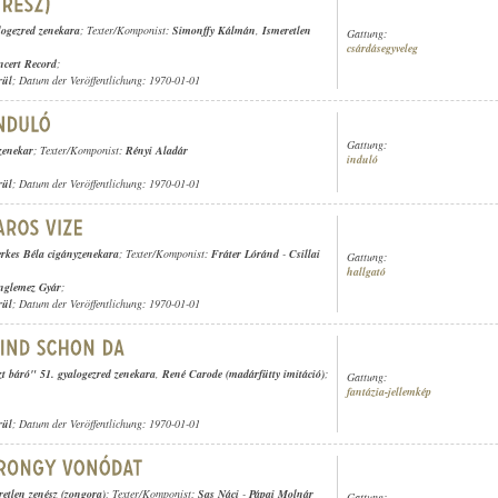
alogezred zenekara
; Texter/Komponist:
Simonffy Kálmán
,
Ismeretlen
Gattung:
csárdásegyveleg
cert Record
;
rül
; Datum der Veröffentlichung: 1970-01-01
Gattung:
zenekar
; Texter/Komponist:
Rényi Aladár
induló
rül
; Datum der Veröffentlichung: 1970-01-01
rkes Béla cigányzenekara
; Texter/Komponist:
Fráter Lóránd
-
Csillai
Gattung:
hallgató
nglemez Gyár
;
rül
; Datum der Veröffentlichung: 1970-01-01
zt báró" 51. gyalogezred zenekara
,
René Carode (madárfütty imitáció)
;
Gattung:
fantázia-jellemkép
rül
; Datum der Veröffentlichung: 1970-01-01
retlen zenész (zongora)
; Texter/Komponist:
Sas Náci
-
Pápai Molnár
Gattung: