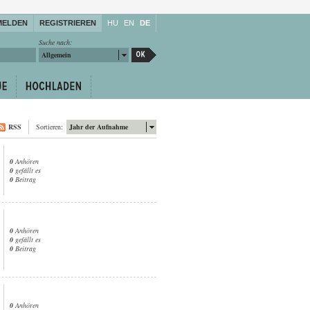
MELDEN
REGISTRIEREN
HU
EN
DE
Suche nach:
Allgemein
RSS
Sortieren:
Jahr der Aufnahme
0
Anhören
0
gefällt es
0
Beitrag
0
Anhören
0
gefällt es
0
Beitrag
0
Anhören