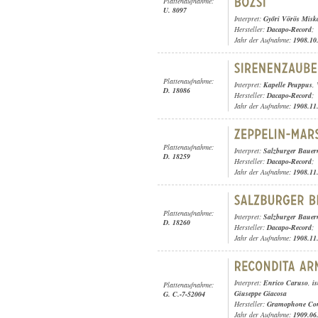
Plattenaufnahme:
U. 8097
Interpret:
Győri Vörös Misk
Hersteller:
Dacapo-Record
;
Jahr der Aufnahme:
1908.10
Plattenaufnahme:
Interpret:
Kapelle Peuppus
,
D. 18086
Hersteller:
Dacapo-Record
;
Jahr der Aufnahme:
1908.11
Plattenaufnahme:
Interpret:
Salzburger Bauer
D. 18259
Hersteller:
Dacapo-Record
;
Jahr der Aufnahme:
1908.11
Plattenaufnahme:
Interpret:
Salzburger Bauer
D. 18260
Hersteller:
Dacapo-Record
;
Jahr der Aufnahme:
1908.11
Interpret:
Enrico Caruso
,
i
Plattenaufnahme:
Giuseppe Giacosa
G. C.-7-52004
Hersteller:
Gramophone Con
Jahr der Aufnahme:
1909.06