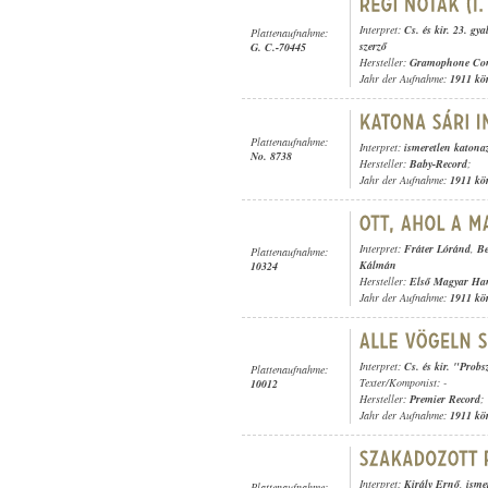
Interpret:
Cs. és kir. 23. gy
Plattenaufnahme:
szerző
G. C.-70445
Hersteller:
Gramophone Con
Jahr der Aufnahme:
1911 kö
Plattenaufnahme:
Interpret:
ismeretlen katona
No. 8738
Hersteller:
Baby-Record
;
Jahr der Aufnahme:
1911 kö
Interpret:
Fráter Lóránd
,
Be
Plattenaufnahme:
Kálmán
10324
Hersteller:
Első Magyar Ha
Jahr der Aufnahme:
1911 kö
Interpret:
Cs. és kir. "Probs
Plattenaufnahme:
Texter/Komponist: -
10012
Hersteller:
Premier Record
;
Jahr der Aufnahme:
1911 kö
Interpret:
Király Ernő
,
isme
Plattenaufnahme: