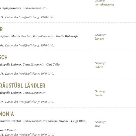
Gattung:
csárdásegyveleg
a cigányzenekara
; Texter/Komponist: -
.11
; Datum der Veröffentlichung: 1970-01-01
Gattung:
 Vezényel:
Martin Fischer
; Texter/Komponist:
Émile Waldteufel
keringő
.04
; Datum der Veröffentlichung: 1970-01-01
Gattung:
nkapelle Lechner
; Texter/Komponist:
Carl Teike
induló
.18
; Datum der Veröffentlichung: 1970-01-01
Gattung:
nkapelle Lechner
; Texter/Komponist: -
ländler
.18
; Datum der Veröffentlichung: 1970-01-01
smeretlen zenekar
; Texter/Komponist:
Giacomo Puccini
-
Luigi Illica
,
Gattung:
ária
cert Record
;
.11
; Datum der Veröffentlichung: 1970-01-01