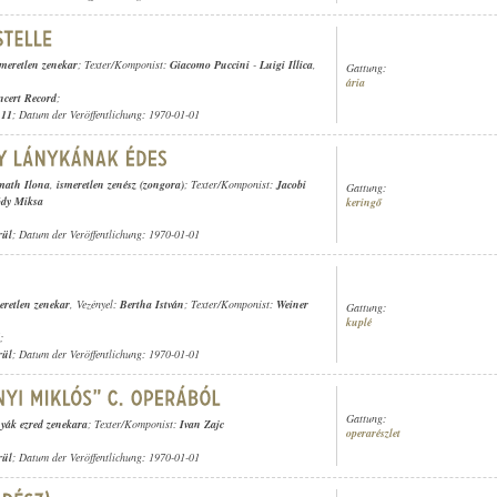
smeretlen zenekar
; Texter/Komponist:
Giacomo Puccini
-
Luigi Illica
,
Gattung:
ária
cert Record
;
.11
; Datum der Veröffentlichung: 1970-01-01
ath Ilona
,
ismeretlen zenész (zongora)
; Texter/Komponist:
Jacobi
Gattung:
dy Miksa
keringő
rül
; Datum der Veröffentlichung: 1970-01-01
eretlen zenekar
, Vezényel:
Bertha István
; Texter/Komponist:
Weiner
Gattung:
kuplé
;
rül
; Datum der Veröffentlichung: 1970-01-01
Gattung:
nyák ezred zenekara
; Texter/Komponist:
Ivan Zajc
operarészlet
rül
; Datum der Veröffentlichung: 1970-01-01