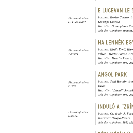
Interpret:
Enrico Caruso
,
i
Plattenaufnahme:
Giuseppe Giacosa
G. C.-7-52002
Hersteller:
Gramophone Con
Jahr der Aufnahme:
1909.06
Interpret:
Király Ernő
,
Harm
Plattenaufnahme:
Viktor
-
Martos Ferenc
,
Bró
1-25879
Hersteller:
Favorite Record
;
Jahr der Aufnahme:
1911 kö
Interpret:
Solti Hermin
,
ism
Plattenaufnahme:
István
D 569
Hersteller:
"Diadal" Record
Jahr der Aufnahme:
1911 kö
Plattenaufnahme:
Interpret:
Cs. és kir. 3. Bos
O-8039.
Hersteller:
Dacapo-Record
;
Jahr der Aufnahme:
1911 kö