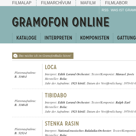
FILMALAP
FILMARCHÍVUM
MAFILM
FILMLABOR
RSS
WAS IST GRAM
Das möchte ich im GramofonRadio hören!
Plattenaufnahme:
Interpret:
Edith Lorand Orchester
; Texter/Komponist:
Manuel Jovés
B. 3348-I
Hersteller:
Beka
;
Jahr der Aufnahme:
1923 körül
; Datum der Veröffentlichung: 1970-01-
Plattenaufnahme:
Interpret:
Edith Lorand Orchester
; Texter/Komponist:
Ralph Earl
B. 3348-II
Hersteller:
Beka
;
Jahr der Aufnahme:
1923 körül
; Datum der Veröffentlichung: 1970-01-
Plattenaufnahme:
Interpret:
National-russisches Balalaika-Orchester
; Texter/Komponist
B. 5252-I
Hersteller:
Beka
;