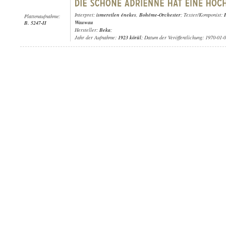
Interpret:
ismeretlen énekes
,
Bohéme-Orchester
; Texter/Komponist:
Plattenaufnahme:
Wauwau
B. 5247-II
Hersteller:
Beka
;
Jahr der Aufnahme:
1923 körül
; Datum der Veröffentlichung: 1970-01-