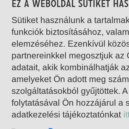
Sütiket használunk a tartalm
funkciók biztosításához, vala
elemzéséhez. Ezenkívül közö
partnereinkkel megosztjuk az
adatait, akik kombinálhatják a
amelyeket Ön adott meg számu
szolgáltatásokból gyűjtöttek.
folytatásával Ön hozzájárul a 
1-8
/ insgesamt 8 Treffer
adatkezelési tájékoztatónkat
it