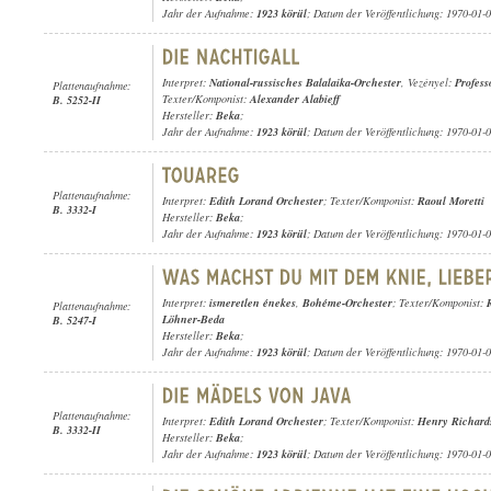
Jahr der Aufnahme:
1923 körül
; Datum der Veröffentlichung: 1970-01-
Interpret:
National-russisches Balalaika-Orchester
, Vezényel:
Profess
Plattenaufnahme:
Texter/Komponist:
Alexander Alabieff
B. 5252-II
Hersteller:
Beka
;
Jahr der Aufnahme:
1923 körül
; Datum der Veröffentlichung: 1970-01-
Plattenaufnahme:
Interpret:
Edith Lorand Orchester
; Texter/Komponist:
Raoul Moretti
B. 3332-I
Hersteller:
Beka
;
Jahr der Aufnahme:
1923 körül
; Datum der Veröffentlichung: 1970-01-
Interpret:
ismeretlen énekes
,
Bohéme-Orchester
; Texter/Komponist:
Plattenaufnahme:
Löhner-Beda
B. 5247-I
Hersteller:
Beka
;
Jahr der Aufnahme:
1923 körül
; Datum der Veröffentlichung: 1970-01-
Plattenaufnahme:
Interpret:
Edith Lorand Orchester
; Texter/Komponist:
Henry Richard
B. 3332-II
Hersteller:
Beka
;
Jahr der Aufnahme:
1923 körül
; Datum der Veröffentlichung: 1970-01-