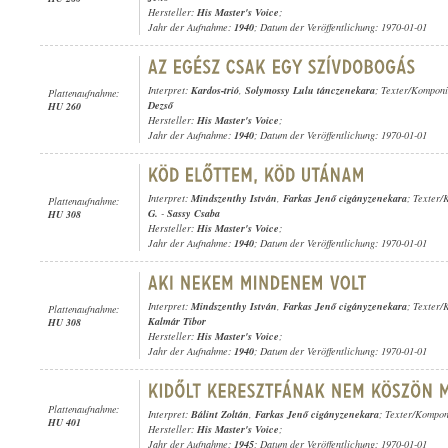
Hersteller:
His Master's Voice
;
Jahr der Aufnahme:
1940
; Datum der Veröffentlichung: 1970-01-01
Interpret:
Kardos-trió
,
Solymossy Lulu tánczenekara
; Texter/Komponi
Plattenaufnahme:
Dezső
HU 260
Hersteller:
His Master's Voice
;
Jahr der Aufnahme:
1940
; Datum der Veröffentlichung: 1970-01-01
Interpret:
Mindszenthy István
,
Farkas Jenő cigányzenekara
; Texter/
Plattenaufnahme:
G.
-
Sassy Csaba
HU 308
Hersteller:
His Master's Voice
;
Jahr der Aufnahme:
1940
; Datum der Veröffentlichung: 1970-01-01
Interpret:
Mindszenthy István
,
Farkas Jenő cigányzenekara
; Texter/
Plattenaufnahme:
Kalmár Tibor
HU 308
Hersteller:
His Master's Voice
;
Jahr der Aufnahme:
1940
; Datum der Veröffentlichung: 1970-01-01
Plattenaufnahme:
Interpret:
Bálint Zoltán
,
Farkas Jenő cigányzenekara
; Texter/Kompon
HU 401
Hersteller:
His Master's Voice
;
Jahr der Aufnahme:
1945
; Datum der Veröffentlichung: 1970-01-01