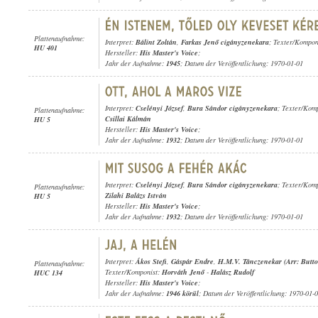
Plattenaufnahme:
Interpret:
Bálint Zoltán
,
Farkas Jenő cigányzenekara
; Texter/Kompon
HU 401
Hersteller:
His Master's Voice
;
Jahr der Aufnahme:
1945
; Datum der Veröffentlichung: 1970-01-01
Interpret:
Cselényi József
,
Bura Sándor cigányzenekara
; Texter/Kom
Plattenaufnahme:
Csillai Kálmán
HU 5
Hersteller:
His Master's Voice
;
Jahr der Aufnahme:
1932
; Datum der Veröffentlichung: 1970-01-01
Interpret:
Cselényi József
,
Bura Sándor cigányzenekara
; Texter/Kom
Plattenaufnahme:
Zilahi Balázs István
HU 5
Hersteller:
His Master's Voice
;
Jahr der Aufnahme:
1932
; Datum der Veröffentlichung: 1970-01-01
Interpret:
Ákos Stefi
,
Gáspár Endre
,
H.M.V. Tánczenekar (Arr: Butto
Plattenaufnahme:
Texter/Komponist:
Horváth Jenő
-
Halász Rudolf
HUC 134
Hersteller:
His Master's Voice
;
Jahr der Aufnahme:
1946 körül
; Datum der Veröffentlichung: 1970-01-