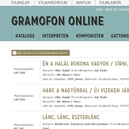
FILMALAP
FILMARCHÍVUM
MAFILM
FILMLABOR
RSS
WAS IST GRAM
Das möchte ich im GramofonRadio hören!
Plattenaufnahme:
Interpret:
Ódry Árpád
; Texter/Komponist:
Ady Endre
AM 2566
Hersteller:
His Master's Voice
;
Jahr der Aufnahme:
1930. június
; Datum der Veröffentlichung: 1970-0
Plattenaufnahme:
Interpret:
Ódry Árpád
; Texter/Komponist:
Ady Endre
AM 2566
Hersteller:
His Master's Voice
;
Jahr der Aufnahme:
1930. június
; Datum der Veröffentlichung: 1970-0
Interpret:
Kardos-trió
,
Solymossy Lulu tánczenekara
; Texter/Komponi
Plattenaufnahme:
Jenő
HU 260