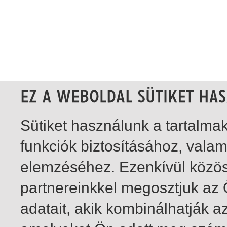
Sütiket használunk a tartalm
funkciók biztosításához, vala
elemzéséhez. Ezenkívül közö
partnereinkkel megosztjuk az
adatait, akik kombinálhatják a