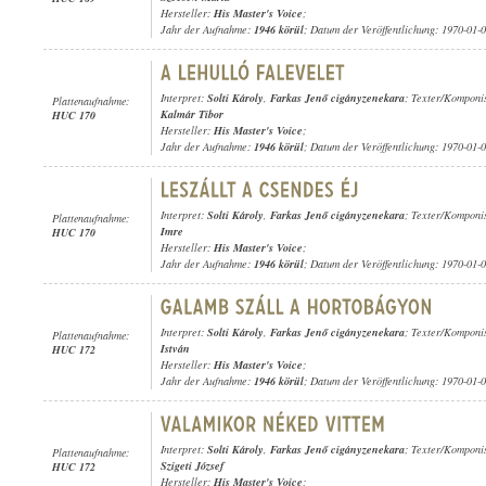
Hersteller:
His Master's Voice
;
Jahr der Aufnahme:
1946 körül
; Datum der Veröffentlichung: 1970-01-
Interpret:
Solti Károly
,
Farkas Jenő cigányzenekara
; Texter/Komponi
Plattenaufnahme:
Kalmár Tibor
HUC 170
Hersteller:
His Master's Voice
;
Jahr der Aufnahme:
1946 körül
; Datum der Veröffentlichung: 1970-01-
Interpret:
Solti Károly
,
Farkas Jenő cigányzenekara
; Texter/Komponi
Plattenaufnahme:
Imre
HUC 170
Hersteller:
His Master's Voice
;
Jahr der Aufnahme:
1946 körül
; Datum der Veröffentlichung: 1970-01-
Interpret:
Solti Károly
,
Farkas Jenő cigányzenekara
; Texter/Komponi
Plattenaufnahme:
István
HUC 172
Hersteller:
His Master's Voice
;
Jahr der Aufnahme:
1946 körül
; Datum der Veröffentlichung: 1970-01-
Interpret:
Solti Károly
,
Farkas Jenő cigányzenekara
; Texter/Komponi
Plattenaufnahme:
Szigeti József
HUC 172
Hersteller:
His Master's Voice
;