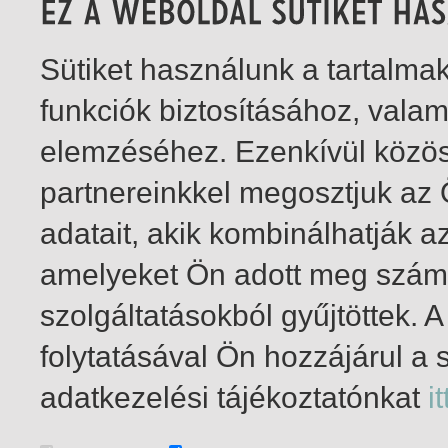
Sütiket használunk a tartalm
funkciók biztosításához, vala
elemzéséhez. Ezenkívül közö
partnereinkkel megosztjuk az
adatait, akik kombinálhatják a
amelyeket Ön adott meg számu
szolgáltatásokból gyűjtöttek.
folytatásával Ön hozzájárul a 
1-14
/ insgesamt 14 Treffer
adatkezelési tájékoztatónkat
it