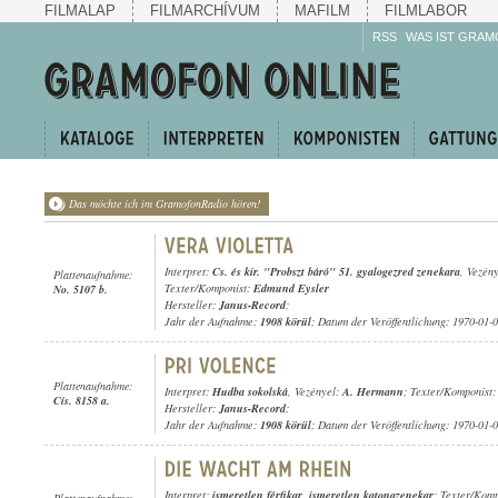
FILMALAP
FILMARCHÍVUM
MAFILM
FILMLABOR
RSS
WAS IST GRAM
Das möchte ich im GramofonRadio hören!
Interpret:
Cs. és kir. "Probszt báró" 51. gyalogezred zenekara
, Vezén
Plattenaufnahme:
Texter/Komponist:
Edmund Eysler
No. 5107 b.
Hersteller:
Janus-Record
;
Jahr der Aufnahme:
1908 körül
; Datum der Veröffentlichung: 1970-01-
Plattenaufnahme:
Interpret:
Hudba sokolská
, Vezényel:
A. Hermann
; Texter/Komponist
Cís. 8158 a.
Hersteller:
Janus-Record
;
Jahr der Aufnahme:
1908 körül
; Datum der Veröffentlichung: 1970-01-
Interpret:
ismeretlen férfikar
,
ismeretlen katonazenekar
; Texter/Kom
Plattenaufnahme: