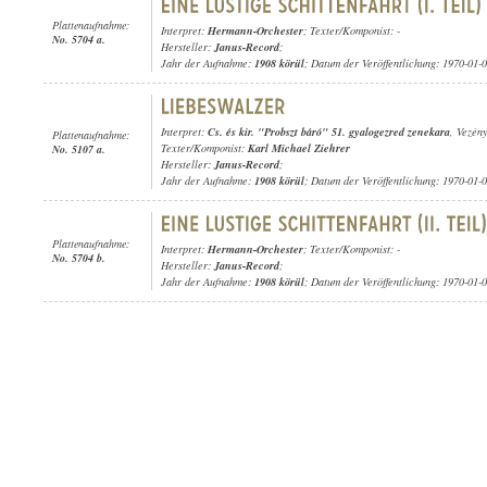
Plattenaufnahme:
Interpret:
Hermann-Orchester
; Texter/Komponist: -
No. 5704 a.
Hersteller:
Janus-Record
;
Jahr der Aufnahme:
1908 körül
; Datum der Veröffentlichung: 1970-01-
Interpret:
Cs. és kir. "Probszt báró" 51. gyalogezred zenekara
, Vezén
Plattenaufnahme:
Texter/Komponist:
Karl Michael Ziehrer
No. 5107 a.
Hersteller:
Janus-Record
;
Jahr der Aufnahme:
1908 körül
; Datum der Veröffentlichung: 1970-01-
Plattenaufnahme:
Interpret:
Hermann-Orchester
; Texter/Komponist: -
No. 5704 b.
Hersteller:
Janus-Record
;
Jahr der Aufnahme:
1908 körül
; Datum der Veröffentlichung: 1970-01-