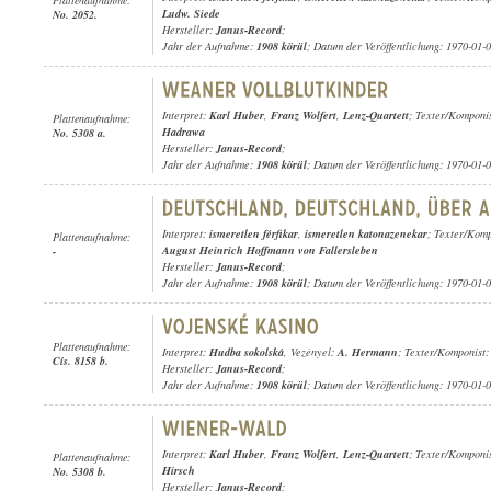
Ludw. Siede
No. 2052.
Hersteller:
Janus-Record
;
Jahr der Aufnahme:
1908 körül
; Datum der Veröffentlichung: 1970-01-
Interpret:
Karl Huber
,
Franz Wolfert
,
Lenz-Quartett
; Texter/Komponi
Plattenaufnahme:
Hadrawa
No. 5308 a.
Hersteller:
Janus-Record
;
Jahr der Aufnahme:
1908 körül
; Datum der Veröffentlichung: 1970-01-
Interpret:
ismeretlen férfikar
,
ismeretlen katonazenekar
; Texter/Kom
Plattenaufnahme:
August Heinrich Hoffmann von Fallersleben
-
Hersteller:
Janus-Record
;
Jahr der Aufnahme:
1908 körül
; Datum der Veröffentlichung: 1970-01-
Plattenaufnahme:
Interpret:
Hudba sokolská
, Vezényel:
A. Hermann
; Texter/Komponist
Cís. 8158 b.
Hersteller:
Janus-Record
;
Jahr der Aufnahme:
1908 körül
; Datum der Veröffentlichung: 1970-01-
Interpret:
Karl Huber
,
Franz Wolfert
,
Lenz-Quartett
; Texter/Komponi
Plattenaufnahme:
Hirsch
No. 5308 b.
Hersteller:
Janus-Record
;