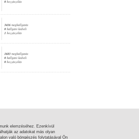
0
hozzászólás
3416
meghallgatás
0
hallgató kedveli
1
hozzászólás
1683
meghallgatás
0
hallgató kedveli
0
hozzászólás
1. oldal
almunk elemzéséhez. Ezenkívül
lhatják az adatokat más olyan
alon való böngészés folytatásával Ön