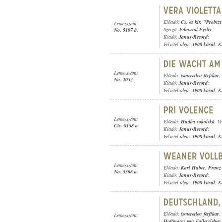
Előadó:
Cs. és kir. "Probsz
Lemezszám:
Szerző:
Edmund Eysler
No. 5107 b.
Kiadó:
Janus-Record
;
Felvétel ideje:
1908 körül
; K
Lemezszám:
Előadó:
ismeretlen férfikar
,
No. 2052.
Kiadó:
Janus-Record
;
Felvétel ideje:
1908 körül
; K
Lemezszám:
Előadó:
Hudba sokolská
, V
Cís. 8158 a.
Kiadó:
Janus-Record
;
Felvétel ideje:
1908 körül
; K
Lemezszám:
Előadó:
Karl Huber
,
Franz 
No. 5308 a.
Kiadó:
Janus-Record
;
Felvétel ideje:
1908 körül
; K
Előadó:
ismeretlen férfikar
,
Lemezszám:
Hoffmann von Fallersleben
-