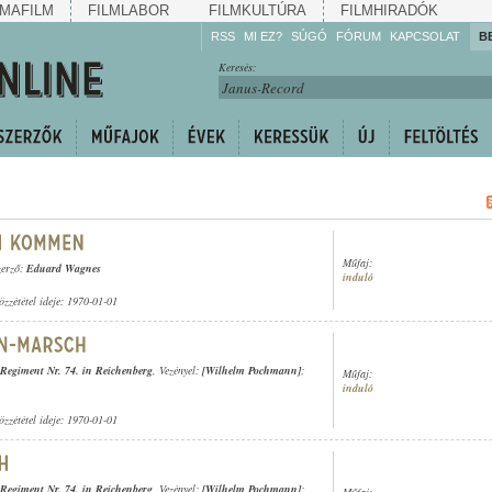
MAFILM
FILMLABOR
FILMKULTÚRA
FILMHIRADÓK
RSS
MI EZ?
SÚGÓ
FÓRUM
KAPCSOLAT
B
Hallgassa!
Keresés:
Gyarapítsa!
Kövesse!
Ossza meg!
Műfaj:
zerző:
Eduard Wagnes
induló
özzététel ideje: 1970-01-01
-Regiment Nr. 74. in Reichenberg
, Vezényel:
[Wilhelm Pochmann]
;
Műfaj:
induló
özzététel ideje: 1970-01-01
-Regiment Nr. 74. in Reichenberg
, Vezényel:
[Wilhelm Pochmann]
;
Műfaj: