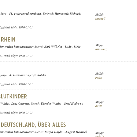
t báró" 51. gyalogezred zenekara
, Vezényel:
Hunyaczek Richárd
;
Műfaj:
keringő
özzététel ideje: 1970-01-01
Műfaj:
ismeretlen katonazenekar
; Szerző:
Karl Wilhelm
-
Ludw. Siede
himnusz
özzététel ideje: 1970-01-01
Műfaj:
ezényel:
A. Hermann
; Szerző:
Koteka
polka
özzététel ideje: 1970-01-01
Műfaj:
Wolfert
,
Lenz-Quartett
; Szerző:
Theodor Wottitz
-
Josef Hadrawa
duett
özzététel ideje: 1970-01-01
ismeretlen katonazenekar
; Szerző:
Joseph Haydn
-
August Heinrich
Műfaj:
induló