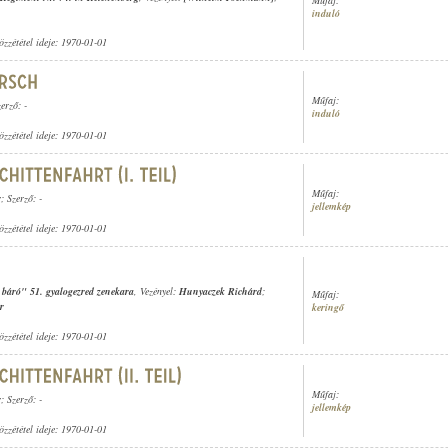
induló
özzététel ideje: 1970-01-01
Műfaj:
zerző: -
induló
özzététel ideje: 1970-01-01
Műfaj:
r
; Szerző: -
jellemkép
özzététel ideje: 1970-01-01
t báró" 51. gyalogezred zenekara
, Vezényel:
Hunyaczek Richárd
;
Műfaj:
r
keringő
özzététel ideje: 1970-01-01
Műfaj:
r
; Szerző: -
jellemkép
özzététel ideje: 1970-01-01