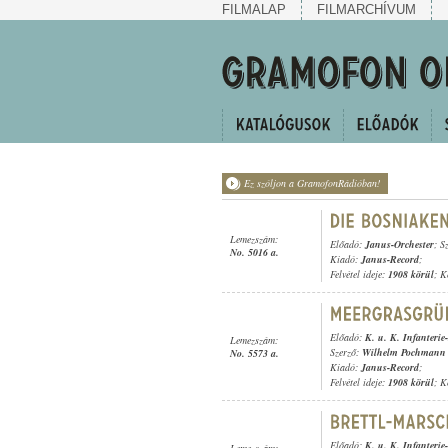
FILMALAP
FILMARCHÍVUM
Ez szóljon a GramofonRádióban!
Lemezszám:
Előadó:
Janus-Orchester
; S
No. 5016 a.
Kiadó:
Janus-Record
;
Felvétel ideje:
1908 körül
; K
Előadó:
K. u. K. Infanterie
Lemezszám:
Szerző:
Wilhelm Pochmann
No. 5573 a.
Kiadó:
Janus-Record
;
Felvétel ideje:
1908 körül
; K
Előadó:
K. u. K. Infanterie
Lemezszám: