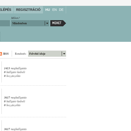
ELÉPÉS
REGISZTRÁCIÓ
HU
EN
DE
Miben?
Mindenben
RSS
Rendezés:
Felvétel ideje
1413
meghallgatás
0
hallgató kedveli
0
hozzászólás
3617
meghallgatás
0
hallgató kedveli
0
hozzászólás
3617
meghallgatás