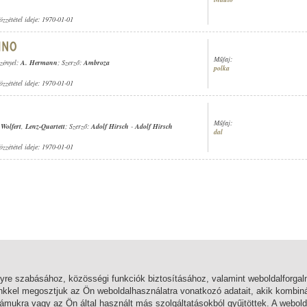
özzététel ideje: 1970-01-01
Műfaj:
ezényel:
A. Hermann
; Szerző:
Ambroza
polka
özzététel ideje: 1970-01-01
Műfaj:
Wolfert
,
Lenz-Quartett
; Szerző:
Adolf Hirsch
-
Adolf Hirsch
dal
özzététel ideje: 1970-01-01
lyre szabásához, közösségi funkciók biztosításához, valamint weboldalforg
nkkel megosztjuk az Ön weboldalhasználatra vonatkozó adatait, akik kombiná
mukra vagy az Ön által használt más szolgáltatásokból gyűjtöttek. A webold