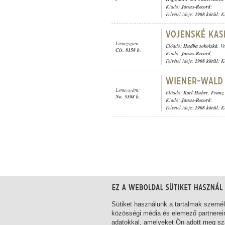
Kiadó:
Janus-Record
;
Felvétel ideje:
1908 körül
; K
Lemezszám:
Előadó:
Hudba sokolská
, V
Cís. 8158 b.
Kiadó:
Janus-Record
;
Felvétel ideje:
1908 körül
; K
Lemezszám:
Előadó:
Karl Huber
,
Franz 
No. 5308 b.
Kiadó:
Janus-Record
;
Felvétel ideje:
1908 körül
; K
1-14
/ összesen 14 találat
Sütiket használunk a tartalmak szemé
közösségi média és elemező partnerei
adatokkal, amelyeket Ön adott meg szá