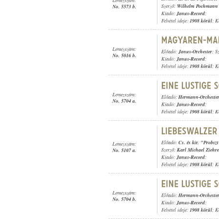
Szerző:
Wilhelm Pochmann
No. 5573 b.
Kiadó:
Janus-Record
;
Felvétel ideje:
1908 körül
; K
Lemezszám:
Előadó:
Janus-Orchester
; S
No. 5016 b.
Kiadó:
Janus-Record
;
Felvétel ideje:
1908 körül
; K
Lemezszám:
Előadó:
Hermann-Orcheste
No. 5704 a.
Kiadó:
Janus-Record
;
Felvétel ideje:
1908 körül
; K
Előadó:
Cs. és kir. "Probsz
Lemezszám:
Szerző:
Karl Michael Ziehre
No. 5107 a.
Kiadó:
Janus-Record
;
Felvétel ideje:
1908 körül
; K
Lemezszám:
Előadó:
Hermann-Orcheste
No. 5704 b.
Kiadó:
Janus-Record
;
Felvétel ideje:
1908 körül
; K