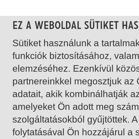
Sütiket használunk a tartalm
funkciók biztosításához, vala
elemzéséhez. Ezenkívül közö
partnereinkkel megosztjuk az
adatait, akik kombinálhatják a
amelyeket Ön adott meg számu
szolgáltatásokból gyűjtöttek.
folytatásával Ön hozzájárul a 
1-20
/ insgesamt 34 Treffer