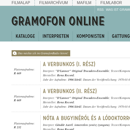
FILMALAP
FILMARCHÍVUM
MAFILM
FILMLABOR
RSS
WAS IST GRAM
Das möchte ich im GramofonRadio hören!
Plattenaufnahme:
Interpret:
"D'Lanner" Original Trocadero-Ensemble
; Texter/Kompon
R 669
Hersteller:
Rena Record
;
Jahr der Aufnahme:
1906 körül
; Datum der Veröffentlichung: 1970-01-
Plattenaufnahme:
Interpret:
"D'Lanner" Original Trocadero-Ensemble
; Texter/Kompon
R 669
Hersteller:
Rena Record
;
Jahr der Aufnahme:
1906 körül
; Datum der Veröffentlichung: 1970-01-
Plattenaufnahme:
Interpret:
Göndör Aurél
,
ismeretlen zenész (zongora)
; Texter/Komponi
R 232
Hersteller:
Rena Record
;