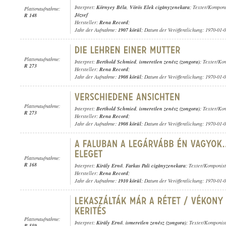
Interpret:
Környey Béla
,
Vörös Elek cigányzenekara
; Texter/Kompon
Plattenaufnahme:
József
R 148
Hersteller:
Rena Record
;
Jahr der Aufnahme:
1907 körül
; Datum der Veröffentlichung: 1970-01-
Plattenaufnahme:
Interpret:
Berthold Schmied
,
ismeretlen zenész (zongora)
; Texter/Kom
R 273
Hersteller:
Rena Record
;
Jahr der Aufnahme:
1908 körül
; Datum der Veröffentlichung: 1970-01-
Plattenaufnahme:
Interpret:
Berthold Schmied
,
ismeretlen zenész (zongora)
; Texter/Kom
R 273
Hersteller:
Rena Record
;
Jahr der Aufnahme:
1908 körül
; Datum der Veröffentlichung: 1970-01-
Plattenaufnahme:
R 168
Interpret:
Király Ernő
,
Farkas Pali cigányzenekara
; Texter/Komponis
Hersteller:
Rena Record
;
Jahr der Aufnahme:
1910 körül
; Datum der Veröffentlichung: 1970-01-
Plattenaufnahme:
Interpret:
Király Ernő
,
ismeretlen zenész (zongora)
; Texter/Komponis
R 559