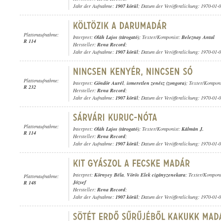
Jahr der Aufnahme:
1907 körül
; Datum der Veröffentlichung: 1970-01-
Plattenaufnahme:
Interpret:
Oláh Lajos (tárogató)
; Texter/Komponist:
Beleznay Antal
R 114
Hersteller:
Rena Record
;
Jahr der Aufnahme:
1907 körül
; Datum der Veröffentlichung: 1970-01-
Plattenaufnahme:
Interpret:
Göndör Aurél
,
ismeretlen zenész (zongora)
; Texter/Kompon
R 232
Hersteller:
Rena Record
;
Jahr der Aufnahme:
1907 körül
; Datum der Veröffentlichung: 1970-01-
Plattenaufnahme:
Interpret:
Oláh Lajos (tárogató)
; Texter/Komponist:
Kálmán J.
R 114
Hersteller:
Rena Record
;
Jahr der Aufnahme:
1907 körül
; Datum der Veröffentlichung: 1970-01-
Interpret:
Környey Béla
,
Vörös Elek cigányzenekara
; Texter/Kompon
Plattenaufnahme:
József
R 148
Hersteller:
Rena Record
;
Jahr der Aufnahme:
1907 körül
; Datum der Veröffentlichung: 1970-01-