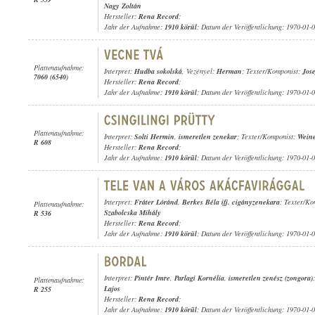
Nagy Zoltán
Hersteller:
Rena Record
;
Jahr der Aufnahme:
1910 körül
; Datum der Veröffentlichung: 1970-01-
Plattenaufnahme:
Interpret:
Hudba sokolská
, Vezényel:
Herman
; Texter/Komponist:
Jos
7060 (6540)
Hersteller:
Rena Record
;
Jahr der Aufnahme:
1910 körül
; Datum der Veröffentlichung: 1970-01-
Plattenaufnahme:
Interpret:
Solti Hermin
,
ismeretlen zenekar
; Texter/Komponist:
Weine
R 608
Hersteller:
Rena Record
;
Jahr der Aufnahme:
1910 körül
; Datum der Veröffentlichung: 1970-01-
Interpret:
Fráter Lóránd
,
Berkes Béla ifj. cigányzenekara
; Texter/Ko
Plattenaufnahme:
Szabolcska Mihály
R 536
Hersteller:
Rena Record
;
Jahr der Aufnahme:
1910 körül
; Datum der Veröffentlichung: 1970-01-
Interpret:
Pintér Imre
,
Parlagi Kornélia
,
ismeretlen zenész (zongora)
Plattenaufnahme:
Lajos
R 255
Hersteller:
Rena Record
;
Jahr der Aufnahme:
1910 körül
; Datum der Veröffentlichung: 1970-01-