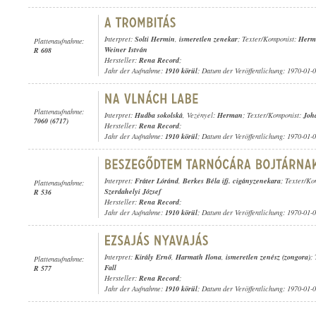
Interpret:
Solti Hermin
,
ismeretlen zenekar
; Texter/Komponist:
Herma
Plattenaufnahme:
Weiner István
R 608
Hersteller:
Rena Record
;
Jahr der Aufnahme:
1910 körül
; Datum der Veröffentlichung: 1970-01-
Plattenaufnahme:
Interpret:
Hudba sokolská
, Vezényel:
Herman
; Texter/Komponist:
Joh
7060 (6717)
Hersteller:
Rena Record
;
Jahr der Aufnahme:
1910 körül
; Datum der Veröffentlichung: 1970-01-
Interpret:
Fráter Lóránd
,
Berkes Béla ifj. cigányzenekara
; Texter/Ko
Plattenaufnahme:
Szerdahelyi József
R 536
Hersteller:
Rena Record
;
Jahr der Aufnahme:
1910 körül
; Datum der Veröffentlichung: 1970-01-
Interpret:
Király Ernő
,
Harmath Ilona
,
ismeretlen zenész (zongora)
;
Plattenaufnahme:
Fall
R 577
Hersteller:
Rena Record
;
Jahr der Aufnahme:
1910 körül
; Datum der Veröffentlichung: 1970-01-