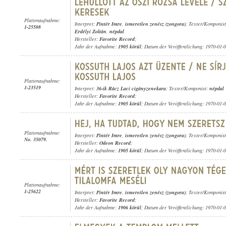
Plattenaufnahme:
Interpret:
Pintér Imre
,
ismeretlen zenész (zongora)
; Texter/Komponis
1-25508
Erdélyi Zoltán
,
népdal
Hersteller:
Favorite Record
;
Jahr der Aufnahme:
1905 körül
; Datum der Veröffentlichung: 1970-01-
Plattenaufnahme:
1-23519
Interpret:
36-ik Rácz Laci cigányzenekara
; Texter/Komponist:
népdal
Hersteller:
Favorite Record
;
Jahr der Aufnahme:
1905 körül
; Datum der Veröffentlichung: 1970-01-
Plattenaufnahme:
Interpret:
Pintér Imre
,
ismeretlen zenész (zongora)
; Texter/Komponist
No. 35079.
Hersteller:
Odeon Record
;
Jahr der Aufnahme:
1905 körül
; Datum der Veröffentlichung: 1970-01-
Plattenaufnahme:
1-25622
Interpret:
Pintér Imre
,
ismeretlen zenész (zongora)
; Texter/Komponis
Hersteller:
Favorite Record
;
Jahr der Aufnahme:
1906 körül
; Datum der Veröffentlichung: 1970-01-