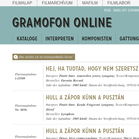
FILMALAP
FILMARCHÍVUM
MAFILM
FILMLABOR
RSS
WAS IST GRAM
Das möchte ich im GramofonRadio hören!
Plattenaufnahme:
Interpret:
Pintér Imre
,
ismeretlen zenész (zongora)
; Texter/Komponist
1-25509
Hersteller:
Favorite Record
;
Jahr der Aufnahme:
1905 körül
; Datum der Veröffentlichung: 1970-01-
Interpret:
Pintér Imre
,
Kende Frigyesné (zongora)
; Texter/Komponist
Plattenaufnahme:
József
No. 6036.
Hersteller:
Lyrophon
;
Jahr der Aufnahme:
1905 körül
; Datum der Veröffentlichung: 1970-01-
Plattenaufnahme:
Interpret:
Dénes Józsi cigányzenekara
; Texter/Komponist:
Dóczy Józs