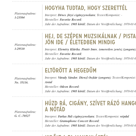
Plattenaufnahme:
Interpret:
Dénes Józsi cigányzenekara
; Texter/Komponist: -
1-23504
Hersteller:
Favorite Record
;
Jahr der Aufnahme:
1905 körül
; Datum der Veröffentlichung: 1970-01-
Plattenaufnahme:
1-29510
Interpret:
Eleméry Klárika
,
Pintér Imre
,
ismeretlen zenész (zongora)
Hersteller:
Favorite Record
;
Jahr der Aufnahme:
1905 körül
; Datum der Veröffentlichung: 1970-01-
Interpret:
Várady Sándor
,
Dienzl Oszkár (zongora)
; Texter/Komponist
Plattenaufnahme:
Antal
No. 35116.
Hersteller:
Odeon Record
;
Jahr der Aufnahme:
1905 körül
; Datum der Veröffentlichung: 1970-01-
Plattenaufnahme:
G. C.-70527
Interpret:
Farkas Pali cigányzenekara
; Texter/Komponist:
népdal
Hersteller:
Gramophone Concert Record
;
Jahr der Aufnahme:
1905 körül
; Datum der Veröffentlichung: 1970-01-