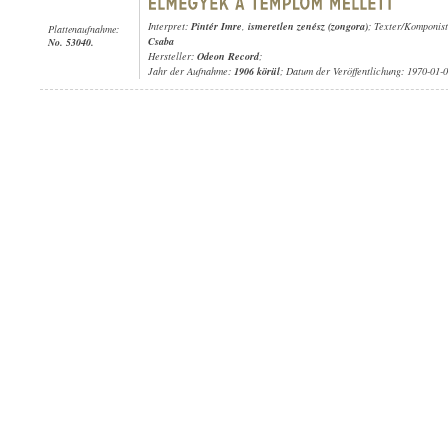
Interpret:
Pintér Imre
,
ismeretlen zenész (zongora)
; Texter/Komponis
Plattenaufnahme:
Csaba
No. 53040.
Hersteller:
Odeon Record
;
Jahr der Aufnahme:
1906 körül
; Datum der Veröffentlichung: 1970-01-