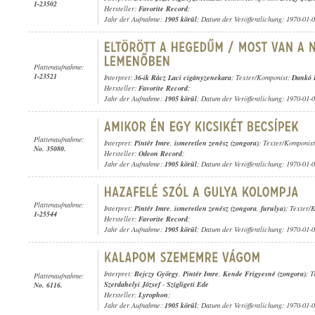
1-23502
Hersteller:
Favorite Record
;
Jahr der Aufnahme:
1905 körül
; Datum der Veröffentlichung: 1970-01-
Plattenaufnahme:
1-23521
Interpret:
36-ik Rácz Laci cigányzenekara
; Texter/Komponist:
Dankó 
Hersteller:
Favorite Record
;
Jahr der Aufnahme:
1905 körül
; Datum der Veröffentlichung: 1970-01-
Plattenaufnahme:
Interpret:
Pintér Imre
,
ismeretlen zenész (zongora)
; Texter/Komponis
No. 35080.
Hersteller:
Odeon Record
;
Jahr der Aufnahme:
1905 körül
; Datum der Veröffentlichung: 1970-01-
Plattenaufnahme:
Interpret:
Pintér Imre
,
ismeretlen zenész (zongora
,
furulya)
; Texter/
1-25544
Hersteller:
Favorite Record
;
Jahr der Aufnahme:
1905 körül
; Datum der Veröffentlichung: 1970-01-
Interpret:
Bejczy György
,
Pintér Imre
,
Kende Frigyesné (zongora)
; 
Plattenaufnahme:
Szerdahelyi József
-
Szigligeti Ede
No. 6116.
Hersteller:
Lyrophon
;
Jahr der Aufnahme:
1905 körül
; Datum der Veröffentlichung: 1970-01-