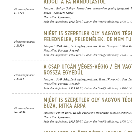
Interpret:
Bejczy György
,
Pintér Imre
,
ismeretlen zenész (zongora)
; 
Plattenaufnahme:
János
-
Losonczi László
U. 6149.
Hersteller:
Lyrophon
;
Jahr der Aufnahme:
1905 körül
; Datum der Veröffentlichung: 1970-01-
Plattenaufnahme:
1-23524
Interpret:
36-ik Rácz Laci cigányzenekara
; Texter/Komponist:
Stoll K
Hersteller:
Favorite Record
;
Jahr der Aufnahme:
1905 körül
; Datum der Veröffentlichung: 1970-01-
Plattenaufnahme:
1-23514
Interpret:
36-ik Rácz Laci cigányzenekara
; Texter/Komponist:
Pete La
Hersteller:
Favorite Record
;
Jahr der Aufnahme:
1905 körül
; Datum der Veröffentlichung: 1970-01-
Plattenaufnahme:
No. 6031.
Interpret:
Pintér Imre
,
Kende Frigyesné (zongora)
; Texter/Komponist
Hersteller:
Lyrophon
;
Jahr der Aufnahme:
1905 körül
; Datum der Veröffentlichung: 1970-01-