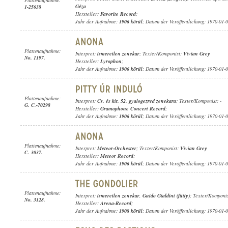
Géza
1-25638
Hersteller:
Favorite Record
;
Jahr der Aufnahme:
1906 körül
; Datum der Veröffentlichung: 1970-01-
Plattenaufnahme:
Interpret:
ismeretlen zenekar
; Texter/Komponist:
Vivian Grey
No. 1197.
Hersteller:
Lyrophon
;
Jahr der Aufnahme:
1906 körül
; Datum der Veröffentlichung: 1970-01-
Plattenaufnahme:
Interpret:
Cs. és kir. 52. gyalogezred zenekara
; Texter/Komponist: -
G. C.-70298
Hersteller:
Gramophone Concert Record
;
Jahr der Aufnahme:
1906 körül
; Datum der Veröffentlichung: 1970-01-
Plattenaufnahme:
Interpret:
Meteor-Orchester
; Texter/Komponist:
Vivian Grey
C. 3037.
Hersteller:
Meteor Record
;
Jahr der Aufnahme:
1906 körül
; Datum der Veröffentlichung: 1970-01-
Plattenaufnahme:
Interpret:
ismeretlen zenekar
,
Guido Gialdini (fütty)
; Texter/Komponi
No. 3128.
Hersteller:
Arena-Record
;
Jahr der Aufnahme:
1908 körül
; Datum der Veröffentlichung: 1970-01-