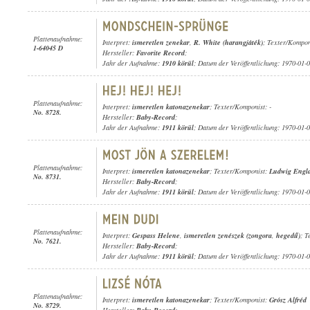
Plattenaufnahme:
Interpret:
ismeretlen zenekar
,
R. White (harangjáték)
; Texter/Kompon
1-64045 D
Hersteller:
Favorite Record
;
Jahr der Aufnahme:
1910 körül
; Datum der Veröffentlichung: 1970-01-
Plattenaufnahme:
Interpret:
ismeretlen katonazenekar
; Texter/Komponist: -
No. 8728.
Hersteller:
Baby-Record
;
Jahr der Aufnahme:
1911 körül
; Datum der Veröffentlichung: 1970-01-
Plattenaufnahme:
Interpret:
ismeretlen katonazenekar
; Texter/Komponist:
Ludwig Engl
No. 8731.
Hersteller:
Baby-Record
;
Jahr der Aufnahme:
1911 körül
; Datum der Veröffentlichung: 1970-01-
Plattenaufnahme:
Interpret:
Gespass Helene
,
ismeretlen zenészek (zongora
,
hegedű)
; T
No. 7621.
Hersteller:
Baby-Record
;
Jahr der Aufnahme:
1911 körül
; Datum der Veröffentlichung: 1970-01-
Plattenaufnahme:
Interpret:
ismeretlen katonazenekar
; Texter/Komponist:
Grósz Alfréd
No. 8729.