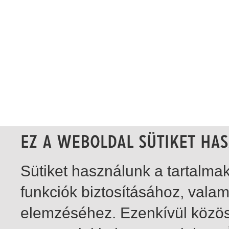
Sütiket használunk a tartalm
funkciók biztosításához, vala
elemzéséhez. Ezenkívül közö