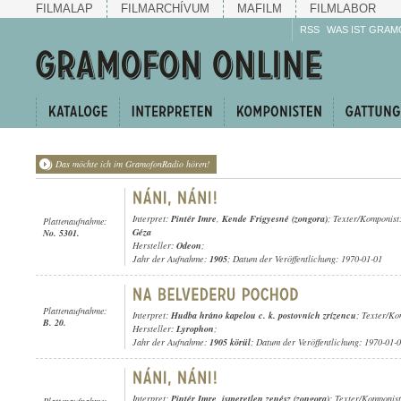
FILMALAP
FILMARCHÍVUM
MAFILM
FILMLABOR
RSS
WAS IST GRAM
Das möchte ich im GramofonRadio hören!
Interpret:
Pintér Imre
,
Kende Frigyesné (zongora)
; Texter/Komponist
Plattenaufnahme:
Géza
No. 5301.
Hersteller:
Odeon
;
Jahr der Aufnahme:
1905
; Datum der Veröffentlichung: 1970-01-01
Plattenaufnahme:
Interpret:
Hudba hráno kapelou c. k. postovních zrízencu
; Texter/Ko
B. 20.
Hersteller:
Lyrophon
;
Jahr der Aufnahme:
1905 körül
; Datum der Veröffentlichung: 1970-01-
Interpret:
Pintér Imre
,
ismeretlen zenész (zongora)
; Texter/Komponis
Plattenaufnahme: