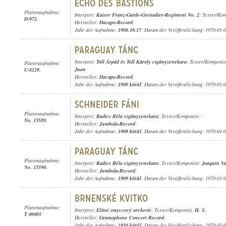
Plattenaufnahme:
Interpret:
Kaiser Franz-Garde-Grenadier-Regiment No. 2
; Texter/Ko
D-972.
Hersteller:
Dacapo-Record
;
Jahr der Aufnahme:
1908.10.17
; Datum der Veröffentlichung: 1970-01-
Interpret:
Toll Árpád és Toll Károly cigányzenekara
; Texter/Komponis
Plattenaufnahme:
Juan
U-8129.
Hersteller:
Dacapo-Record
;
Jahr der Aufnahme:
1909 körül
; Datum der Veröffentlichung: 1970-01-
Plattenaufnahme:
Interpret:
Radics Béla cigányzenekara
; Texter/Komponist: -
No. 15589.
Hersteller:
Jumbola-Record
;
Jahr der Aufnahme:
1909 körül
; Datum der Veröffentlichung: 1970-01-
Plattenaufnahme:
Interpret:
Radics Béla cigányzenekara
; Texter/Komponist:
Joaquín Va
No. 15590.
Hersteller:
Jumbola-Record
;
Jahr der Aufnahme:
1909 körül
; Datum der Veröffentlichung: 1970-01-
Plattenaufnahme:
Interpret:
Elitni smyccový orchestr
; Texter/Komponist:
H. S.
T 40405
Hersteller:
Gramophone Concert Record
;
Jahr der Aufnahme:
1910 körül
; Datum der Veröffentlichung: 1970-01-