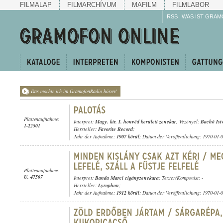
FILMALAP
FILMARCHÍVUM
MAFILM
FILMLABOR
RSS
WAS IST GRAM
Das möchte ich im GramofonRadio hören!
Plattenaufnahme:
Interpret:
Magy. kir. I. honvéd kerületi zenekar
, Vezényel:
Bachó Ist
1-22501
Hersteller:
Favorite Record
;
Jahr der Aufnahme:
1907 körül
; Datum der Veröffentlichung: 1970-01-
Plattenaufnahme:
U. 47507
Interpret:
Banda Marci cigányzenekara
; Texter/Komponist: -
Hersteller:
Lyrophon
;
Jahr der Aufnahme:
1912 körül
; Datum der Veröffentlichung: 1970-01-