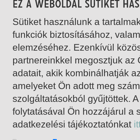
Sütiket használunk a tartalm
funkciók biztosításához, vala
elemzéséhez. Ezenkívül közö
partnereinkkel megosztjuk az
adatait, akik kombinálhatják a
amelyeket Ön adott meg számu
szolgáltatásokból gyűjtöttek.
folytatásával Ön hozzájárul a 
1-3
/ insgesamt 3 Treffer
adatkezelési tájékoztatónkat
it