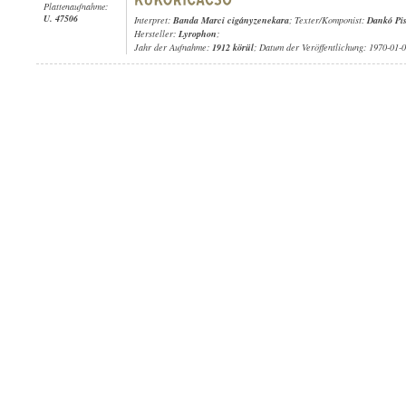
Plattenaufnahme:
U. 47506
Interpret:
Banda Marci cigányzenekara
; Texter/Komponist:
Dankó Pis
Hersteller:
Lyrophon
;
Jahr der Aufnahme:
1912 körül
; Datum der Veröffentlichung: 1970-01-