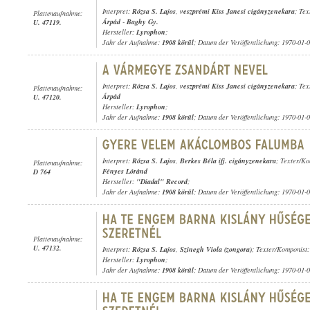
Interpret:
Rózsa S. Lajos
,
veszprémi Kiss Jancsi cigányzenekara
; Te
Plattenaufnahme:
Árpád
-
Baghy Gy.
U. 47119.
Hersteller:
Lyrophon
;
Jahr der Aufnahme:
1908 körül
; Datum der Veröffentlichung: 1970-01-
Interpret:
Rózsa S. Lajos
,
veszprémi Kiss Jancsi cigányzenekara
; Te
Plattenaufnahme:
Árpád
U. 47120.
Hersteller:
Lyrophon
;
Jahr der Aufnahme:
1908 körül
; Datum der Veröffentlichung: 1970-01-
Interpret:
Rózsa S. Lajos
,
Berkes Béla ifj. cigányzenekara
; Texter/K
Plattenaufnahme:
Fényes Lóránd
D 764
Hersteller:
"Diadal" Record
;
Jahr der Aufnahme:
1908 körül
; Datum der Veröffentlichung: 1970-01-
Plattenaufnahme:
U. 47132.
Interpret:
Rózsa S. Lajos
,
Szinegh Viola (zongora)
; Texter/Komponist
Hersteller:
Lyrophon
;
Jahr der Aufnahme:
1908 körül
; Datum der Veröffentlichung: 1970-01-