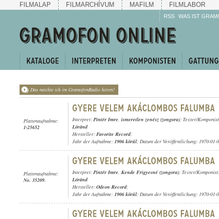
FILMALAP
FILMARCHÍVUM
MAFILM
FILMLABOR
RSS
WAS IST GRAM
Das möchte ich im GramofonRadio hören!
Interpret:
Pintér Imre
,
ismeretlen zenész (zongora)
; Texter/Komponis
Plattenaufnahme:
Lóránd
1-25652
Hersteller:
Favorite Record
;
Jahr der Aufnahme:
1906 körül
; Datum der Veröffentlichung: 1970-01-
Interpret:
Pintér Imre
,
Kende Frigyesné (zongora)
; Texter/Komponist
Plattenaufnahme:
Lóránd
No. 35209.
Hersteller:
Odeon Record
;
Jahr der Aufnahme:
1906 körül
; Datum der Veröffentlichung: 1970-01-