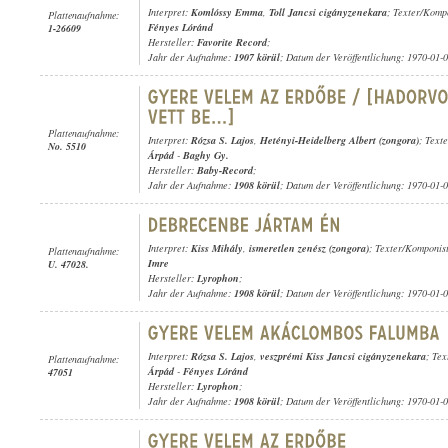
Interpret:
Komlóssy Emma
,
Toll Jancsi cigányzenekara
; Texter/Komp
Plattenaufnahme:
Fényes Lóránd
1-26609
Hersteller:
Favorite Record
;
Jahr der Aufnahme:
1907 körül
; Datum der Veröffentlichung: 1970-01-
Plattenaufnahme:
Interpret:
Rózsa S. Lajos
,
Hetényi-Heidelberg Albert (zongora)
; Text
No. 5510
Árpád
-
Baghy Gy.
Hersteller:
Baby-Record
;
Jahr der Aufnahme:
1908 körül
; Datum der Veröffentlichung: 1970-01-
Interpret:
Kiss Mihály
,
ismeretlen zenész (zongora)
; Texter/Komponis
Plattenaufnahme:
Imre
U. 47028.
Hersteller:
Lyrophon
;
Jahr der Aufnahme:
1908 körül
; Datum der Veröffentlichung: 1970-01-
Interpret:
Rózsa S. Lajos
,
veszprémi Kiss Jancsi cigányzenekara
; Te
Plattenaufnahme:
Árpád
-
Fényes Lóránd
47051
Hersteller:
Lyrophon
;
Jahr der Aufnahme:
1908 körül
; Datum der Veröffentlichung: 1970-01-