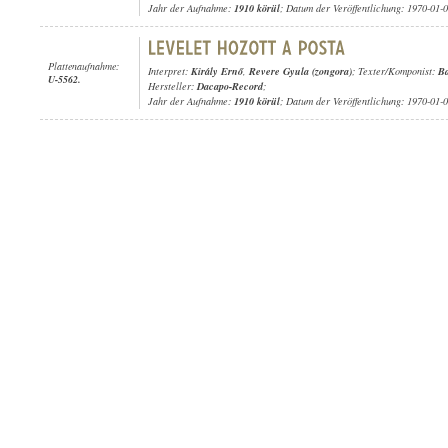
Jahr der Aufnahme:
1910 körül
; Datum der Veröffentlichung: 1970-01-
Plattenaufnahme:
Interpret:
Király Ernő
,
Revere Gyula (zongora)
; Texter/Komponist:
Ba
U-5562.
Hersteller:
Dacapo-Record
;
Jahr der Aufnahme:
1910 körül
; Datum der Veröffentlichung: 1970-01-