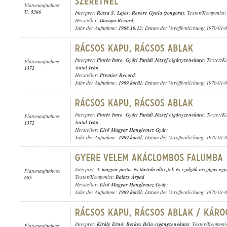
Plattenaufnahme:
U. 5366
Interpret:
Rózsa S. Lajos
,
Revere Gyula (zongora)
; Texter/Komponist
Hersteller:
Dacapo-Record
;
Jahr der Aufnahme:
1908.10.13
; Datum der Veröffentlichung: 1970-01-
Interpret:
Pintér Imre
,
Győri Parádi József cigányzenekara
; Texter/K
Plattenaufnahme:
Antal Iván
1372
Hersteller:
Premier Record
;
Jahr der Aufnahme:
1909 körül
; Datum der Veröffentlichung: 1970-01-
Interpret:
Pintér Imre
,
Győri Parádi József cigányzenekara
; Texter/K
Plattenaufnahme:
Antal Iván
1372
Hersteller:
Első Magyar Hanglemez Gyár
;
Jahr der Aufnahme:
1909 körül
; Datum der Veröffentlichung: 1970-01-
Interpret:
A magyar posta- és távírda altisztek és szolgák országos e
Plattenaufnahme:
Texter/Komponist:
Balázs Árpád
685
Hersteller:
Első Magyar Hanglemez Gyár
;
Jahr der Aufnahme:
1909 körül
; Datum der Veröffentlichung: 1970-01-
Interpret:
Király Ernő
,
Berkes Béla cigányzenekara
; Texter/Komponi
Plattenaufnahme: