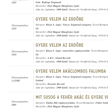
Iván
,
Bodrogi Zsigmond
1387
Hersteller:
Első Magyar Hanglemez Gyár
;
Jahr der Aufnahme:
1909 körül
; Datum der Veröffentlichung: 1970-01-
Interpret:
Rózsa S. Lajos
,
Vincze Zsigmond (zongora)
; Texter/Kompon
Plattenaufnahme:
Gy.
1255
Hersteller:
Első Magyar Hanglemez Gyár
;
Jahr der Aufnahme:
1909 körül
; Datum der Veröffentlichung: 1970-01-
Interpret:
Rózsa S. Lajos
,
ismeretlen cigányzenekar
; Texter/Komponi
Plattenaufnahme:
Gy.
5543
Hersteller:
A.B.C. Grand Record
;
Jahr der Aufnahme:
1909 körül
; Datum der Veröffentlichung: 1970-01-
Interpret:
Rózsa S. Lajos
,
Vincze Zsigmond (zongora)
; Texter/Kompon
Plattenaufnahme:
Lóránd
1-1258E
Hersteller:
Favorite Record
;
Jahr der Aufnahme:
1909 körül
; Datum der Veröffentlichung: 1970-01-
Plattenaufnahme:
Interpret:
Farkas Pali cigányzenekara
; Texter/Komponist:
Fráter Lór
2801
Hersteller:
Első Magyar Hanglemez Gyár
;