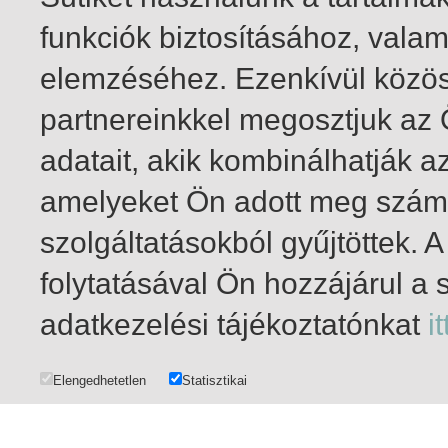
funkciók biztosításához, vala
elemzéséhez. Ezenkívül közö
partnereinkkel megosztjuk az
adatait, akik kombinálhatják a
amelyeket Ön adott meg számu
szolgáltatásokból gyűjtöttek.
folytatásával Ön hozzájárul a 
1-20
/ insgesamt 41 Treffer
adatkezelési tájékoztatónkat
it
Elengedhetetlen
Statisztikai