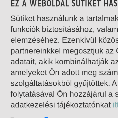
Sütiket használunk a tartalm
funkciók biztosításához, vala
elemzéséhez. Ezenkívül közö
partnereinkkel megosztjuk az
adatait, akik kombinálhatják a
amelyeket Ön adott meg számu
szolgáltatásokból gyűjtöttek.
folytatásával Ön hozzájárul a 
1-5
/ insgesamt 5 Treffer
adatkezelési tájékoztatónkat
it