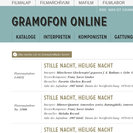
FILMALAP
FILMARCHÍVUM
MAFILM
FILMLABOR
RSS
WAS IST GRAM
Das möchte ich im GramofonRadio hören!
Interpret:
Münchener Glockenspiel gegossen f. d. Rathaus v. Gebr. 
Plattenaufnahme:
Texter/Komponist:
Franz Xaver Gruber
1-14132
Hersteller:
Favorite Glocken Record
;
Jahr der Aufnahme:
1907 körül
; Datum der Veröffentlichung: 1970-01-
Interpret:
Männer-Quartett
,
ismeretlen zenész (harangjáték)
,
ismeret
Plattenaufnahme:
Texter/Komponist:
Franz Xaver Gruber
No. 11800
Hersteller:
Melodia Record
;
Jahr der Aufnahme:
1907 körül
; Datum der Veröffentlichung: 1970-01-