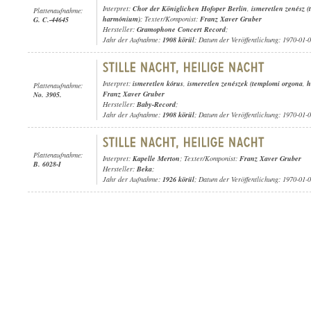
Interpret:
Chor der Königlichen Hofoper Berlin
,
ismeretlen zenész 
Plattenaufnahme:
harmónium)
; Texter/Komponist:
Franz Xaver Gruber
G. C.-44645
Hersteller:
Gramophone Concert Record
;
Jahr der Aufnahme:
1908 körül
; Datum der Veröffentlichung: 1970-01-
Interpret:
ismeretlen kórus
,
ismeretlen zenészek (templomi orgona
,
h
Plattenaufnahme:
Franz Xaver Gruber
No. 3905.
Hersteller:
Baby-Record
;
Jahr der Aufnahme:
1908 körül
; Datum der Veröffentlichung: 1970-01-
Plattenaufnahme:
Interpret:
Kapelle Merton
; Texter/Komponist:
Franz Xaver Gruber
B. 6028-I
Hersteller:
Beka
;
Jahr der Aufnahme:
1926 körül
; Datum der Veröffentlichung: 1970-01-