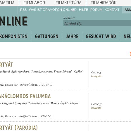
MAFILM
FILMLABOR
FILMKULTÚRA
FILMHIRADÓK
RSS
WAS IST GRAMOFON ONLINE?
HILFE
FORUM
KONTAKT
AN
Hören Sie zu!
Suchwort:
Machen Sie mit!
Reden Sie mit!
Empfehlen Sie
weiter!
a Marci cigányzenekara
; Texter/Komponist:
Fráter Lóránd
-
Czóbel
Gattung:
hallgató
rül
; Datum der Veröffentlichung: 1970-01-01
e Frigyesné (zongora)
; Texter/Komponist:
Balázs Árpád
-
Fényes
Gattung:
hallgató
rül
; Datum der Veröffentlichung: 1970-01-01