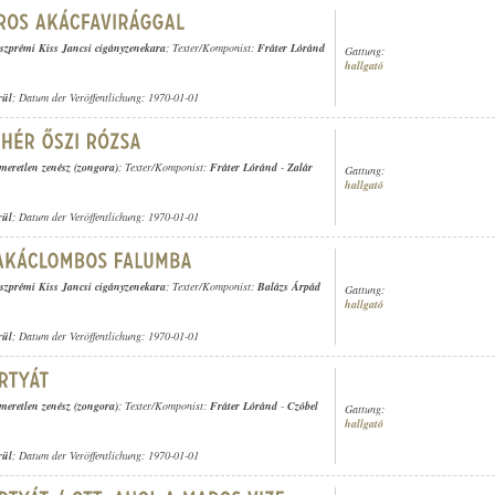
eszprémi Kiss Jancsi cigányzenekara
; Texter/Komponist:
Fráter Lóránd
Gattung:
hallgató
rül
; Datum der Veröffentlichung: 1970-01-01
smeretlen zenész (zongora)
; Texter/Komponist:
Fráter Lóránd
-
Zalár
Gattung:
hallgató
rül
; Datum der Veröffentlichung: 1970-01-01
eszprémi Kiss Jancsi cigányzenekara
; Texter/Komponist:
Balázs Árpád
Gattung:
hallgató
rül
; Datum der Veröffentlichung: 1970-01-01
smeretlen zenész (zongora)
; Texter/Komponist:
Fráter Lóránd
-
Czóbel
Gattung:
hallgató
rül
; Datum der Veröffentlichung: 1970-01-01