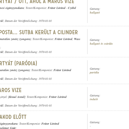
ncsi cigányzenekara
; Texter/Komponist:
Fráter Lóránd
-
Czóbel
Gattung:
hallgató
rül
; Datum der Veröffentlichung: 1970-01-01
smeretlen zenész (zongora)
; Texter/Komponist:
Fráter Lóránd
,
Wass
Gattung:
hallgató és csárdás
;
rül
; Datum der Veröffentlichung: 1970-01-01
Gattung:
meretlen zenész (zongora)
; Texter/Komponist:
Fráter Lóránd
paródia
rül
; Datum der Veröffentlichung: 1970-01-01
Gattung:
ezényel:
[Kraul Antal]
; Texter/Komponist:
Fráter Lóránd
induló
rül
; Datum der Veröffentlichung: 1970-01-01
Gattung:
igányzenekara
; Texter/Komponist:
Fráter Lóránd
-
nglemez Gyár
;