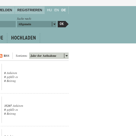
MELDEN
REGISTRIEREN
HU
EN
DE
Suche nach:
Allgemein
RSS
Sortieren:
Jahr der Aufnahme
0
Anhören
0
gefällt es
0
Beitrag
35207
Anhören
0
gefällt es
0
Beitrag