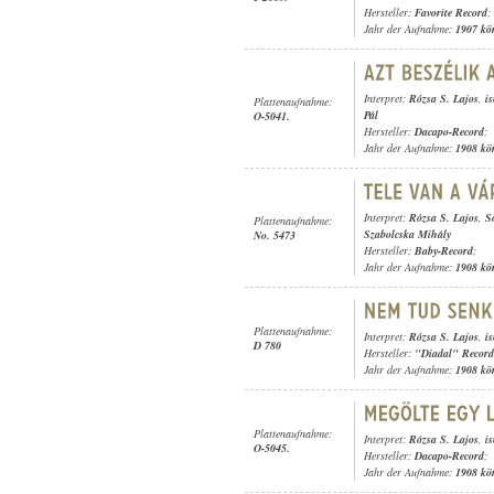
Hersteller:
Favorite Record
;
Jahr der Aufnahme:
1907 kö
Interpret:
Rózsa S. Lajos
,
i
Plattenaufnahme:
Pál
O-5041.
Hersteller:
Dacapo-Record
;
Jahr der Aufnahme:
1908 kö
Interpret:
Rózsa S. Lajos
,
S
Plattenaufnahme:
Szabolcska Mihály
No. 5473
Hersteller:
Baby-Record
;
Jahr der Aufnahme:
1908 kö
Plattenaufnahme:
Interpret:
Rózsa S. Lajos
,
i
D 780
Hersteller:
"Diadal" Record
Jahr der Aufnahme:
1908 kö
Plattenaufnahme:
Interpret:
Rózsa S. Lajos
,
i
O-5045.
Hersteller:
Dacapo-Record
;
Jahr der Aufnahme:
1908 kö