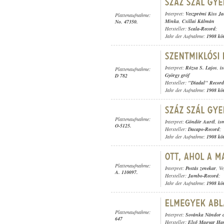
Interpret:
Veszprémi Kiss Ja
Plattenaufnahme:
Minka
,
Csillai Kálmán
No. 47350.
Hersteller:
Scala-Record
;
Jahr der Aufnahme:
1908 kö
Interpret:
Rózsa S. Lajos
,
i
Plattenaufnahme:
György gróf
D 782
Hersteller:
"Diadal" Record
Jahr der Aufnahme:
1908 kö
Plattenaufnahme:
Interpret:
Göndör Aurél
,
is
O-5125.
Hersteller:
Dacapo-Record
;
Jahr der Aufnahme:
1908 kö
Plattenaufnahme:
Interpret:
Postás zenekar
, V
A. 110097.
Hersteller:
Jumbo-Record
;
Jahr der Aufnahme:
1908 kö
Plattenaufnahme:
Interpret:
Sovánka Nándor c
647
Hersteller:
Első Magyar Ha