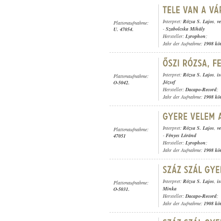
Interpret:
Rózsa S. Lajos
,
v
Plattenaufnahme:
-
Szabolcska Mihály
U. 47054.
Hersteller:
Lyrophon
;
Jahr der Aufnahme:
1908 kö
Interpret:
Rózsa S. Lajos
,
i
Plattenaufnahme:
József
O-5042.
Hersteller:
Dacapo-Record
;
Jahr der Aufnahme:
1908 kö
Interpret:
Rózsa S. Lajos
,
v
Plattenaufnahme:
-
Fényes Lóránd
47051
Hersteller:
Lyrophon
;
Jahr der Aufnahme:
1908 kö
Interpret:
Rózsa S. Lajos
,
i
Plattenaufnahme:
Minka
O-5031.
Hersteller:
Dacapo-Record
;
Jahr der Aufnahme:
1908 kö