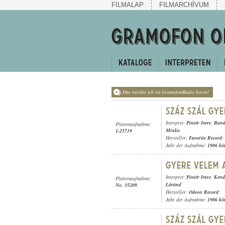
FILMALAP
FILMARCHÍVUM
Das möchte ich im GramofonRadio hören!
Interpret:
Pintér Imre
,
Band
Plattenaufnahme:
Minka
1-25719
Hersteller:
Favorite Record
;
Jahr der Aufnahme:
1906 kö
Interpret:
Pintér Imre
,
Kend
Plattenaufnahme:
Lóránd
No. 35209.
Hersteller:
Odeon Record
;
Jahr der Aufnahme:
1906 kö