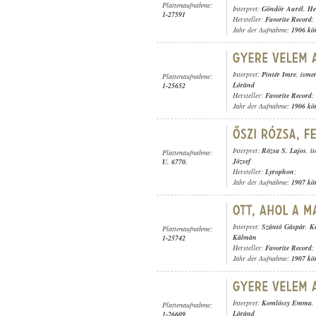
Plattenaufnahme:
Interpret:
Göndör Aurél
,
He
1-27591
Hersteller:
Favorite Record
;
Jahr der Aufnahme:
1906 kö
Interpret:
Pintér Imre
,
ismer
Plattenaufnahme:
Lóránd
1-25652
Hersteller:
Favorite Record
;
Jahr der Aufnahme:
1906 kö
Interpret:
Rózsa S. Lajos
,
i
Plattenaufnahme:
József
U. 6770.
Hersteller:
Lyrophon
;
Jahr der Aufnahme:
1907 kö
Interpret:
Szántó Gáspár
,
K
Plattenaufnahme:
Kálmán
1-25742
Hersteller:
Favorite Record
;
Jahr der Aufnahme:
1907 kö
Interpret:
Komlóssy Emma
,
Plattenaufnahme:
Lóránd
1-26609