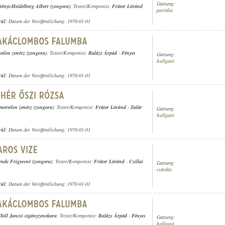
Gattung:
tényi-Heidelberg Albert (zongora)
; Texter/Komponist:
Fráter Lóránd
paródia
rül
; Datum der Veröffentlichung: 1970-01-01
etlen zenész (zongora)
; Texter/Komponist:
Balázs Árpád
-
Fényes
Gattung:
hallgató
rül
; Datum der Veröffentlichung: 1970-01-01
smeretlen zenész (zongora)
; Texter/Komponist:
Fráter Lóránd
-
Zalár
Gattung:
hallgató
rül
; Datum der Veröffentlichung: 1970-01-01
ende Frigyesné (zongora)
; Texter/Komponist:
Fráter Lóránd
-
Csillai
Gattung:
csárdás
rül
; Datum der Veröffentlichung: 1970-01-01
Toll Jancsi cigányzenekara
; Texter/Komponist:
Balázs Árpád
-
Fényes
Gattung:
hallgató