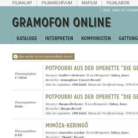
FILMALAP
FILMARCHÍVUM
MAFILM
FILMLABOR
RSS
WAS IST GRAM
Das möchte ich im GramofonRadio hören!
Plattenaufnahme:
Interpret:
Seidler's Orchester
; Texter/Komponist:
Sidney Jones
V.*20516
Hersteller:
Gramophone Concert Record
;
Jahr der Aufnahme:
1904 körül
; Datum der Veröffentlichung: 1970-01-
Plattenaufnahme:
Interpret:
Dacapo-Orchester
; Texter/Komponist:
Sidney Jones
D-643.
Hersteller:
Dacapo-Record
;
Jahr der Aufnahme:
1906 körül
; Datum der Veröffentlichung: 1970-01-
Plattenaufnahme:
Interpret:
ismeretlen zenekar
; Texter/Komponist:
Sidney Jones
D 853
Hersteller:
"Diadal" Record
;