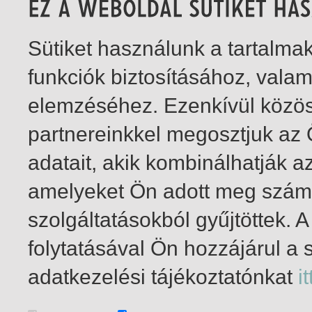
Sütiket használunk a tartalm
funkciók biztosításához, vala
elemzéséhez. Ezenkívül közö
partnereinkkel megosztjuk az
adatait, akik kombinálhatják a
amelyeket Ön adott meg számu
szolgáltatásokból gyűjtöttek.
folytatásával Ön hozzájárul a 
1-3
/ insgesamt 3 Treffer
adatkezelési tájékoztatónkat
it